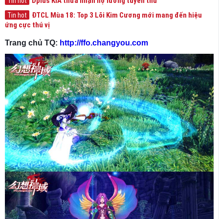
Dplus KIA thừa nhận nợ lương tuyển thủ
Tin hot
ĐTCL Mùa 18: Top 3 Lõi Kim Cương mới mang đến hiệu
Tin hot
ứng cực thú vị
Trang chủ TQ:
http://ffo.changyou.com