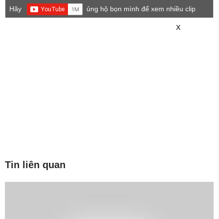
Hãy
ủng hộ bọn mình để xem nhiều clip
game mới hơn nhé!
X
Tin liên quan