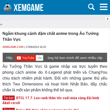
X
»
Ngắm khung cảnh đậm chất anime trong Ảo Tưởng
Thần Vực
XEMGAME.COM
| 17/09/2014 16:22
Hãy
ủng hộ bọn mình để xem nhiều clip
game mới hơn nhé!
Ảo Tưởng Thần Vực là game nhập vai trực tuyến theo
phong cách anime do X-Legend phát triển và ChangYou
chịu trách nhiệm phát hành. Đối với những game thủ yêu
thích Two Dimensions và hoạt hình Nhật Bản, đây chắc
chắn là một sản phẩm không thể bỏ qua.
ĐTCL 17.7: Leo rank thần tốc cuối mùa cùng đội hình
Tin hot
Akali reroll