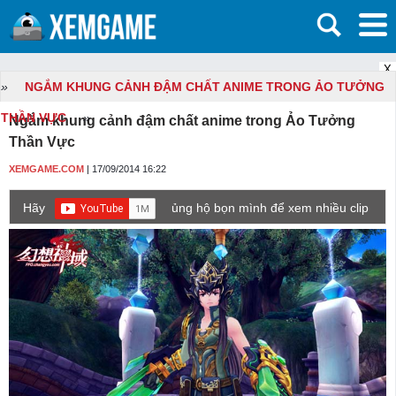
X
»
NGẮM KHUNG CẢNH ĐẬM CHẤT ANIME TRONG ẢO TƯỞNG
THẦN VỰC
»
Ngắm khung cảnh đậm chất anime trong Ảo Tưởng
Thần Vực
XEMGAME.COM
| 17/09/2014 16:22
Hãy
ủng hộ bọn mình để xem nhiều clip
game mới hơn nhé!