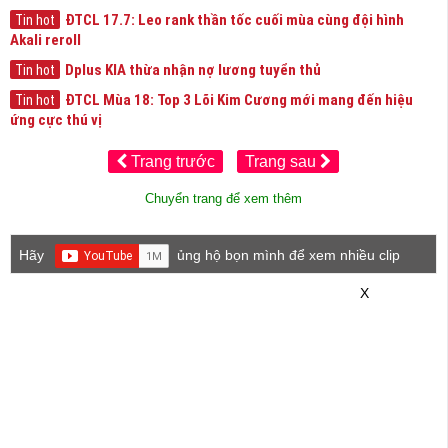
ĐTCL 17.7: Leo rank thần tốc cuối mùa cùng đội hình
Tin hot
Akali reroll
Dplus KIA thừa nhận nợ lương tuyển thủ
Tin hot
ĐTCL Mùa 18: Top 3 Lõi Kim Cương mới mang đến hiệu
Tin hot
ứng cực thú vị
Trang trước
Trang sau
Chuyển trang để xem thêm
Hãy
ủng hộ bọn mình để xem nhiều clip
game mới hơn nhé!
X