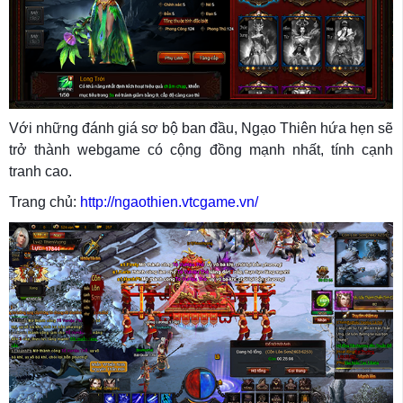
Với những đánh giá sơ bộ ban đầu, Ngạo Thiên hứa hẹn sẽ
trở thành webgame có cộng đồng mạnh nhất, tính cạnh
tranh cao.
Trang chủ:
http://ngaothien.vtcgame.vn/