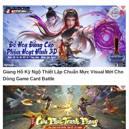
Giang Hồ Kỳ Ngộ Thiết Lập Chuẩn Mực Visual Mới Cho
Dòng Game Card Battle