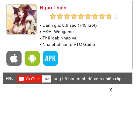
Ngạo Thiên
▪ Đánh giá:
8.8
sao (
745
lượt)
▪ HĐH:
Webgame
▪ Thể loại:
Nhập vai
▪ Nhà phát hành: VTC Game
Hãy
ủng hộ bọn mình để xem nhiều clip
game mới hơn nhé!
X