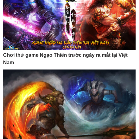
Chơi thử game Ngạo Thiên trước ngày ra mắt tại Việt
Nam