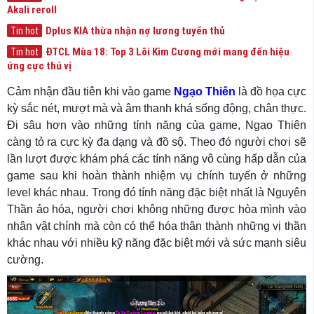
Akali reroll
Dplus KIA thừa nhận nợ lương tuyển thủ
Tin hot
ĐTCL Mùa 18: Top 3 Lõi Kim Cương mới mang đến hiệu
Tin hot
ứng cực thú vị
Cảm nhận đầu tiên khi vào game
Ngạo Thiên
là đồ họa cực
kỳ sắc nét, mượt mà và âm thanh khá sống động, chân thực.
Đi sâu hơn vào những tính năng của game, Ngạo Thiên
càng tỏ ra cực kỳ đa dạng và đồ sộ. Theo đó người chơi sẽ
lần lượt được khám phá các tính năng vô cùng hấp dẫn của
game sau khi hoàn thành nhiệm vụ chính tuyến ở những
level khác nhau. Trong đó tính năng đặc biệt nhất là Nguyên
Thần ảo hóa, người chơi không những được hòa mình vào
nhân vật chính mà còn có thể hóa thân thành những vị thần
khác nhau với nhiều kỹ năng đặc biệt mới và sức mạnh siêu
cường.