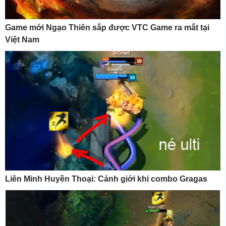
Game mới Ngạo Thiên sắp được VTC Game ra mắt tại
Việt Nam
Liên Minh Huyền Thoại: Cảnh giới khi combo Gragas