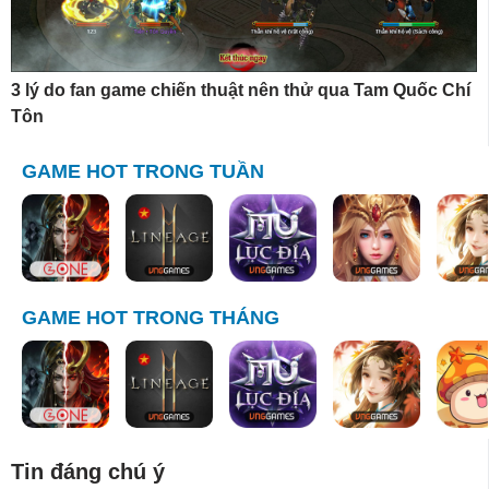
3 lý do fan game chiến thuật nên thử qua Tam Quốc Chí
Tôn
GAME HOT TRONG TUẦN
GAME HOT TRONG THÁNG
Tin đáng chú ý