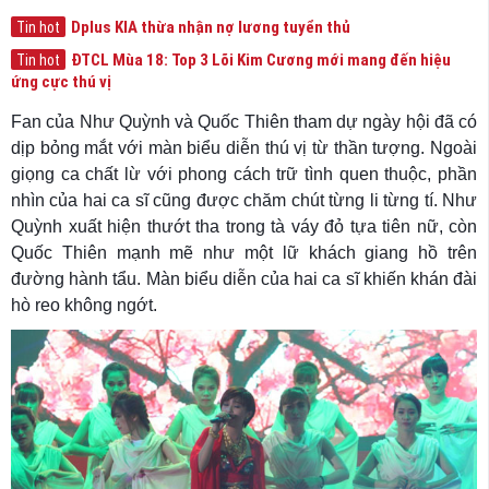
Dplus KIA thừa nhận nợ lương tuyển thủ
Tin hot
ĐTCL Mùa 18: Top 3 Lõi Kim Cương mới mang đến hiệu
Tin hot
ứng cực thú vị
Fan của Như Quỳnh và Quốc Thiên tham dự ngày hội đã có
dịp bỏng mắt với màn biểu diễn thú vị từ thần tượng. Ngoài
giọng ca chất lừ với phong cách trữ tình quen thuộc, phần
nhìn của hai ca sĩ cũng được chăm chút từng li từng tí. Như
Quỳnh xuất hiện thướt tha trong tà váy đỏ tựa tiên nữ, còn
Quốc Thiên mạnh mẽ như một lữ khách giang hồ trên
đường hành tẩu. Màn biểu diễn của hai ca sĩ khiến khán đài
hò reo không ngớt.