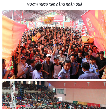
Nườm nượp xếp hàng nhận quà