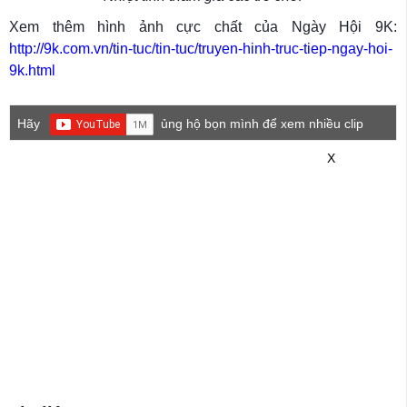
Xem thêm hình ảnh cực chất của Ngày Hội 9K:
http://9k.com.vn/tin-tuc/tin-tuc/truyen-hinh-truc-tiep-ngay-hoi-
9k.html
Hãy
ủng hộ bọn mình để xem nhiều clip
game mới hơn nhé!
X