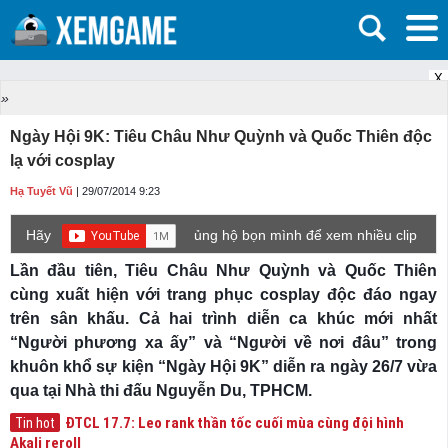
X
»
Ngày Hội 9K: Tiêu Châu Như Quỳnh và Quốc Thiên độc
lạ với cosplay
Hạ Tuyết Vũ
| 29/07/2014 9:23
Hãy
ủng hộ bọn mình để xem nhiều clip
game mới hơn nhé!
Lần đầu tiên, Tiêu Châu Như Quỳnh và Quốc Thiên
cùng xuất hiện với trang phục cosplay độc đáo ngay
trên sân khấu. Cả hai trình diễn ca khúc mới nhất
“Người phương xa ấy” và “Người về nơi đâu” trong
khuôn khổ sự kiện “Ngày Hội 9K” diễn ra ngày 26/7 vừa
qua tại Nhà thi đấu Nguyễn Du, TPHCM.
ĐTCL 17.7: Leo rank thần tốc cuối mùa cùng đội hình
Tin hot
Akali reroll