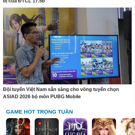
dị của ĐTCL 17.5b
Đội tuyển Việt Nam sẵn sàng cho vòng tuyển chọn
ASIAD 2026 bộ môn PUBG Mobile
GAME HOT TRONG TUẦN