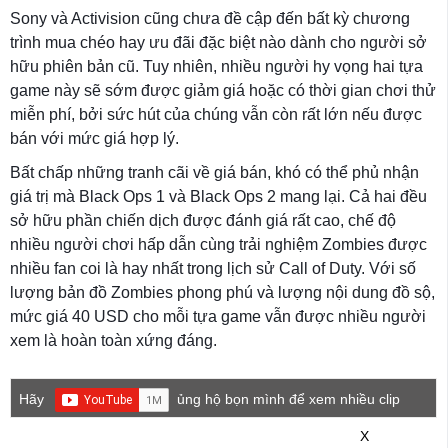
Sony và Activision cũng chưa đề cập đến bất kỳ chương
trình mua chéo hay ưu đãi đặc biệt nào dành cho người sở
hữu phiên bản cũ. Tuy nhiên, nhiều người hy vọng hai tựa
game này sẽ sớm được giảm giá hoặc có thời gian chơi thử
miễn phí, bởi sức hút của chúng vẫn còn rất lớn nếu được
bán với mức giá hợp lý.
Bất chấp những tranh cãi về giá bán, khó có thể phủ nhận
giá trị mà Black Ops 1 và Black Ops 2 mang lại. Cả hai đều
sở hữu phần chiến dịch được đánh giá rất cao, chế độ
nhiều người chơi hấp dẫn cùng trải nghiệm Zombies được
nhiều fan coi là hay nhất trong lịch sử Call of Duty. Với số
lượng bản đồ Zombies phong phú và lượng nội dung đồ sộ,
mức giá 40 USD cho mỗi tựa game vẫn được nhiều người
xem là hoàn toàn xứng đáng.
Hãy
ủng hộ bọn mình để xem nhiều clip
game mới hơn nhé!
X