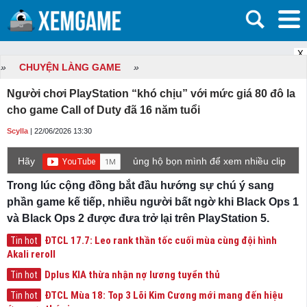
X
»
CHUYỆN LÀNG GAME
»
Người chơi PlayStation “khó chịu” với mức giá 80 đô la
cho game Call of Duty đã 16 năm tuổi
Scylla
| 22/06/2026 13:30
Hãy
ủng hộ bọn mình để xem nhiều clip
game mới hơn nhé!
Trong lúc cộng đồng bắt đầu hướng sự chú ý sang
phần game kế tiếp, nhiều người bất ngờ khi Black Ops 1
và Black Ops 2 được đưa trở lại trên PlayStation 5.
ĐTCL 17.7: Leo rank thần tốc cuối mùa cùng đội hình
Tin hot
Akali reroll
Dplus KIA thừa nhận nợ lương tuyển thủ
Tin hot
ĐTCL Mùa 18: Top 3 Lõi Kim Cương mới mang đến hiệu
Tin hot