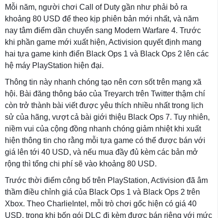
Mỗi năm, người chơi Call of Duty gần như phải bỏ ra
khoảng 80 USD để theo kịp phiên bản mới nhất, và năm
nay tâm điểm dần chuyển sang Modern Warfare 4. Trước
khi phần game mới xuất hiện, Activision quyết định mang
hai tựa game kinh điển Black Ops 1 và Black Ops 2 lên các
hệ máy PlayStation hiện đại.
Thông tin này nhanh chóng tạo nên cơn sốt trên mạng xã
hội. Bài đăng thông báo của Treyarch trên Twitter thậm chí
còn trở thành bài viết được yêu thích nhiều nhất trong lịch
sử của hãng, vượt cả bài giới thiệu Black Ops 7. Tuy nhiên,
niềm vui của cộng đồng nhanh chóng giảm nhiệt khi xuất
hiện thông tin cho rằng mỗi tựa game có thể được bán với
giá lên tới 40 USD, và nếu mua đầy đủ kèm các bản mở
rộng thì tổng chi phí sẽ vào khoảng 80 USD.
Trước thời điểm công bố trên PlayStation, Activision đã âm
thầm điều chỉnh giá của Black Ops 1 và Black Ops 2 trên
Xbox. Theo CharlieIntel, mỗi trò chơi gốc hiện có giá 40
USD, trong khi bốn gói DLC đi kèm được bán riêng với mức