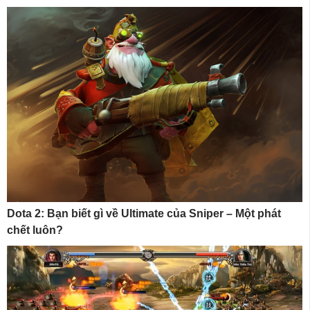
Dota 2: Bạn biết gì về Ultimate của Sniper – Một phát
chết luôn?