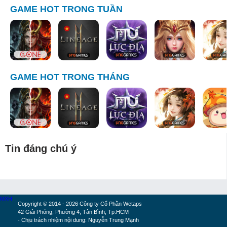
GAME HOT TRONG TUẦN
GAME HOT TRONG THÁNG
Tin đáng chú ý
MXH
Copyright © 2014 - 2026 Công ty Cổ Phần Wetaps
42 Giải Phóng, Phường 4, Tân Bình, Tp.HCM
- Chịu trách nhiệm nội dung: Nguyễn Trung Mạnh