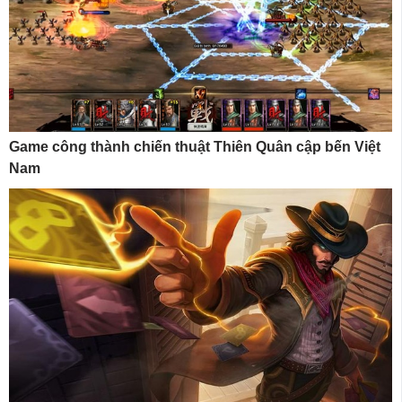
Game công thành chiến thuật Thiên Quân cập bến Việt
Nam