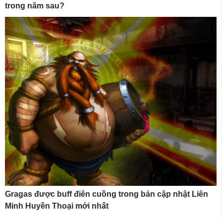
trong năm sau?
Gragas được buff điên cuồng trong bản cập nhật Liên
Minh Huyền Thoại mới nhất