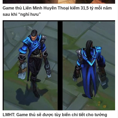
Game thủ Liên Minh Huyền Thoại kiếm 31,5 tỷ mỗi năm
sau khi “nghỉ hưu”
LMHT: Game thủ sẽ được tùy biến chi tiết cho tướng