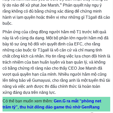
lý do nào để xử phạt Joe Marsh
.”
Phán quyết này ngụ ý
rằng không có đủ bằng chứng xác đáng để chứng minh
hành vi lạm quyền hoặc thiên vị như những gì T1gall đã cáo
buộc.
Phản ứng của cộng đồng người hâm mộ T1 trước kết quả
này là vô cùng đa dạng. Một bộ phận lớn người hâm mộ đã
bày tỏ sự ủng hộ đối với quyết định của EFC, cho rằng
những cáo buộc từ T1gall là vô căn cứ và chỉ mang tính
chất công kích cá nhân. Họ tin rằng việc lựa chọn đội hình là
trách nhiệm của ban huấn luyện và ban quản lý, và không
có bằng chứng rõ ràng nào cho thấy CEO Joe Marsh đã
vượt quá quyền hạn của mình. Nhiều người hâm mộ cũng
lên tiếng bảo vệ Gumayusi, cho rằng anh là một tuyển thủ tài
năng và việc anh được thi đấu chính thức là hoàn toàn
xứng đáng dựa trên năng lực.
Có thể bạn muốn xem thêm:
Gen.G ra mắt “phòng net
trăm tỷ”, thu hút đông đảo game thủ nhờ GenRang