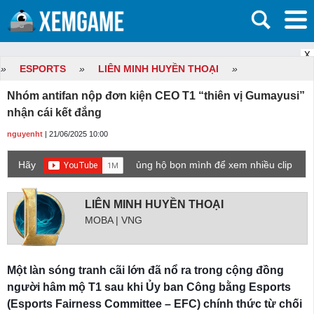
X
»
ESPORTS
»
LIÊN MINH HUYỀN THOẠI
»
Nhóm antifan nộp đơn kiện CEO T1 “thiên vị Gumayusi”
nhận cái kết đắng
nguyenht
| 21/06/2025 10:00
Hãy
ủng hộ bọn mình để xem nhiều clip
game mới hơn nhé!
LIÊN MINH HUYỀN THOẠI
MOBA | VNG
Một làn sóng tranh cãi lớn đã nổ ra trong cộng đồng
người hâm mộ T1 sau khi Ủy ban Công bằng Esports
(Esports Fairness Committee – EFC) chính thức từ chối