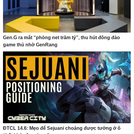
Gen.G ra mắt “phòng net trăm tỷ”, thu hút đông đảo
game thủ nhờ GenRang
ĐTCL 14.6: Mẹo để Sejuani choáng được tướng ở ô