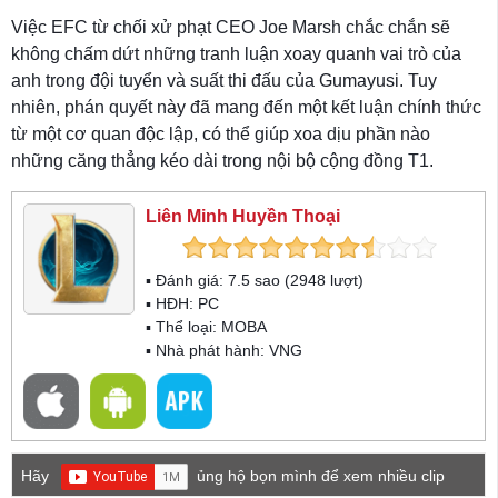
Việc EFC từ chối xử phạt CEO Joe Marsh chắc chắn sẽ
không chấm dứt những tranh luận xoay quanh vai trò của
anh trong đội tuyển và suất thi đấu của Gumayusi. Tuy
nhiên, phán quyết này đã mang đến một kết luận chính thức
từ một cơ quan độc lập, có thể giúp xoa dịu phần nào
những căng thẳng kéo dài trong nội bộ cộng đồng T1.
Liên Minh Huyền Thoại
▪ Đánh giá:
7.5
sao (
2948
lượt)
▪ HĐH:
PC
▪ Thể loại:
MOBA
▪ Nhà phát hành: VNG
Hãy
ủng hộ bọn mình để xem nhiều clip