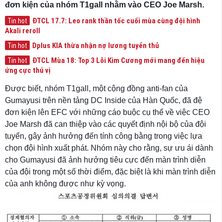
đơn kiện của nhóm T1gall nhằm vào CEO Joe Marsh.
ĐTCL 17.7: Leo rank thần tốc cuối mùa cùng đội hình
Tin hot
Akali reroll
Dplus KIA thừa nhận nợ lương tuyển thủ
Tin hot
ĐTCL Mùa 18: Top 3 Lõi Kim Cương mới mang đến hiệu
Tin hot
ứng cực thú vị
Được biết, nhóm T1gall, một cộng đồng anti-fan của
Gumayusi trên nền tảng DC Inside của Hàn Quốc, đã đệ
đơn kiện lên EFC với những cáo buộc cụ thể về việc CEO
Joe Marsh đã can thiệp vào các quyết định nội bộ của đội
tuyển, gây ảnh hưởng đến tính công bằng trong việc lựa
chọn đội hình xuất phát. Nhóm này cho rằng, sự ưu ái dành
cho Gumayusi đã ảnh hưởng tiêu cực đến màn trình diễn
của đội trong một số thời điểm, đặc biệt là khi màn trình diễn
của anh không được như kỳ vọng.