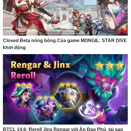
Closed Beta nóng bỏng Của game MONGIL: STAR DIVE
khởi động
ĐTCL 14.6: Reroll Jinx Rengar với Ấn Đao Phủ, tại sao