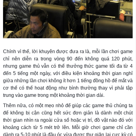
Chính vì thế, lời khuyên được đưa ra là, mỗi lần chơi game
chỉ nên diễn ra trong vòng 90 đến không quá 120 phút,
nhưng game thủ vẫn có thể thưởng thức game tối đa từ 4
đến 5 tiếng một ngày, với điều kiện khoảng thời gian nghỉ
giữa những lần chơi không ít hơn 1 tiếng đồng hồ để mắt và
cơ thể có thể hoạt động như bình thường thay vì phải tập
trung vào game trong một khoảng thời gian dài.
Thêm nữa, có một mẹo nhỏ để giúp các game thủ chúng ta
để không bị cận cũng hết sức đơn giản là dành một chút
thời gian nhìn ra ngoài cửa sổ hoặc vị trí, đồ vật nào đó với
khoảng cách từ 5 mét trở lên. Mỗi giờ chơi game chỉ cần
dành ra 5-10 phút là đầu óc vừa được thư giãn lại cực kỳ có