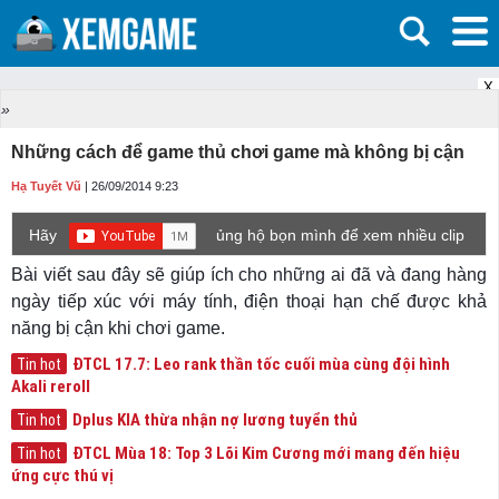
X
»
Những cách để game thủ chơi game mà không bị cận
Hạ Tuyết Vũ
| 26/09/2014 9:23
Hãy
ủng hộ bọn mình để xem nhiều clip
game mới hơn nhé!
Bài viết sau đây sẽ giúp ích cho những ai đã và đang hàng
ngày tiếp xúc với máy tính, điện thoại hạn chế được khả
năng bị cận khi chơi game.
ĐTCL 17.7: Leo rank thần tốc cuối mùa cùng đội hình
Tin hot
Akali reroll
Dplus KIA thừa nhận nợ lương tuyển thủ
Tin hot
ĐTCL Mùa 18: Top 3 Lõi Kim Cương mới mang đến hiệu
Tin hot
ứng cực thú vị