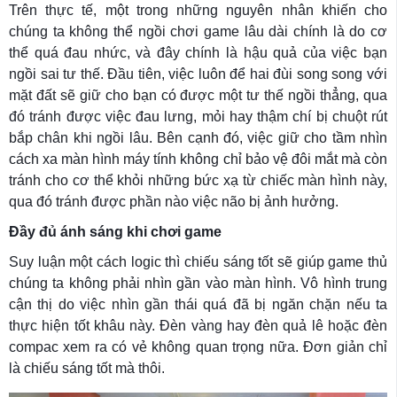
Trên thực tế, một trong những nguyên nhân khiến cho
chúng ta không thể ngồi chơi game lâu dài chính là do cơ
thể quá đau nhức, và đây chính là hậu quả của việc bạn
ngồi sai tư thế. Đầu tiên, việc luôn để hai đùi song song với
mặt đất sẽ giữ cho bạn có được một tư thế ngồi thẳng, qua
đó tránh được việc đau lưng, mỏi hay thậm chí bị chuột rút
bắp chân khi ngồi lâu. Bên cạnh đó, việc giữ cho tầm nhìn
cách xa màn hình máy tính không chỉ bảo vệ đôi mắt mà còn
tránh cho cơ thể khỏi những bức xạ từ chiếc màn hình này,
qua đó tránh được phần nào việc não bị ảnh hưởng.
Đầy đủ ánh sáng khi chơi game
Suy luận một cách logic thì chiếu sáng tốt sẽ giúp game thủ
chúng ta không phải nhìn gần vào màn hình. Vô hình trung
cận thị do việc nhìn gần thái quá đã bị ngăn chặn nếu ta
thực hiện tốt khâu này. Đèn vàng hay đèn quả lê hoặc đèn
compac xem ra có vẻ không quan trọng nữa. Đơn giản chỉ
là chiếu sáng tốt mà thôi.