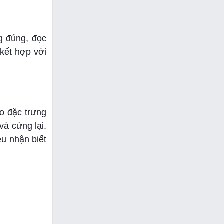
g đúng, đọc
 kết hợp với
Do đặc trưng
và cứng lại.
ệu nhận biết