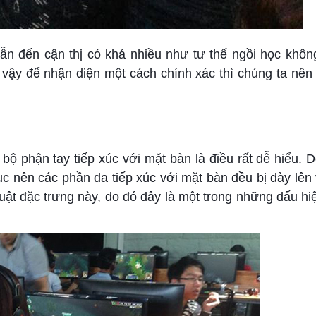
ẫn đến cận thị có khá nhiều như tư thế ngồi học khôn
 vậy để nhận diện một cách chính xác thì chúng ta nên
 bộ phận tay tiếp xúc với mặt bàn là điều rất dễ hiểu. 
tục nên các phần da tiếp xúc với mặt bàn đều bị dày lên 
uật đặc trưng này, do đó đây là một trong những dấu hi