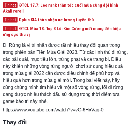
ĐTCL 17.7: Leo rank thần tốc cuối mùa cùng đội hình
Tin hot
Akali reroll
Dplus KIA thừa nhận nợ lương tuyển thủ
Tin hot
ĐTCL Mùa 18: Top 3 Lõi Kim Cương mới mang đến hiệu
Tin hot
ứng cực thú vị
Đi Rừng là vị trí nhận được rất nhiều thay đổi quan trọng
trong phiên bản Tiền Mùa Giải 2023. Từ các linh thú đi rừng,
các bãi quái, mục tiêu lớn, trừng phạt và cả trang bị. Điều
này khiến những vòng rừng người chơi sử dụng hiệu quả
trong mùa giải 2022 cần được điều chỉnh để phù hợp và
hiệu quả hơn trong mùa giải mới. Trong bài viết này, hãy
cùng chúng mình tìm hiểu về một số vòng rừng, lối đi rừng
đang được nhiều thách đấu sử dụng trong thời điểm tựa
game bảo trì này nhé.
https://www.youtube.com/watch?v=vG-6HxVaq-0
Thay đổi