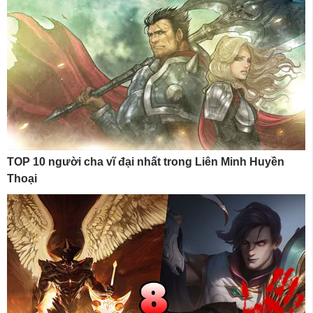
TOP 10 người cha vĩ đại nhất trong Liên Minh Huyền
Thoại