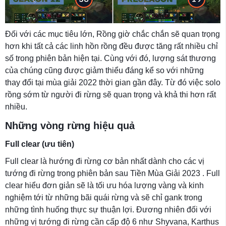
Đối với các mục tiêu lớn, Rồng giờ chắc chắn sẽ quan trọng
hơn khi tất cả các linh hồn rồng đều được tăng rất nhiều chỉ
số trong phiên bản hiện tại. Cùng với đó, lượng sát thương
của chúng cũng được giảm thiểu đáng kể so với những
thay đổi tại mùa giải 2022 thời gian gần đây. Từ đó việc solo
rồng sớm từ người đi rừng sẽ quan trọng và khả thi hơn rất
nhiều.
Những vòng rừng hiệu quả
Full clear
(ưu tiên)
Full clear là hướng đi rừng cơ bản nhất dành cho các vị
tướng đi rừng trong phiên bản sau Tiền Mùa Giải 2023 . Full
clear hiểu đơn giản sẽ là tối ưu hóa lượng vàng và kinh
nghiệm tới từ những bãi quái rừng và sẽ chỉ gank trong
những tình huống thực sự thuận lợi. Đương nhiên đối với
những vị tướng đi rừng cần cấp độ 6 như Shyvana, Karthus