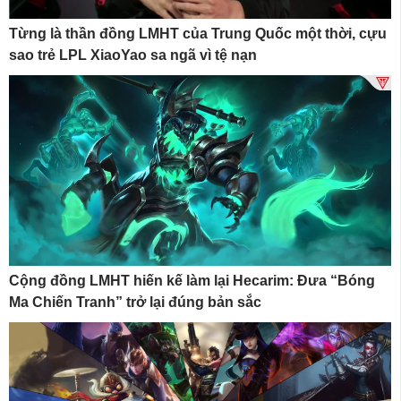
Từng là thần đồng LMHT của Trung Quốc một thời, cựu
sao trẻ LPL XiaoYao sa ngã vì tệ nạn
Cộng đồng LMHT hiến kế làm lại Hecarim: Đưa “Bóng
Ma Chiến Tranh” trở lại đúng bản sắc