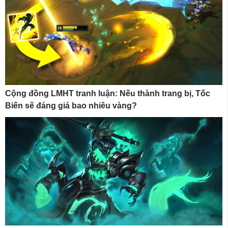
Cộng đồng LMHT tranh luận: Nếu thành trang bị, Tốc
Biến sẽ đáng giá bao nhiêu vàng?