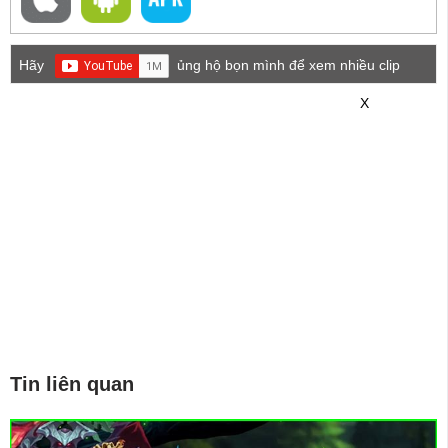
Hãy
ủng hộ bọn mình để xem nhiều clip
game mới hơn nhé!
X
Tin liên quan