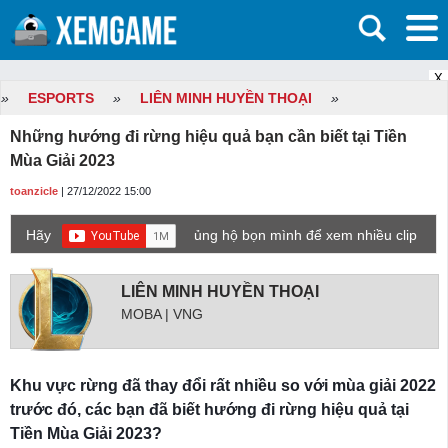
X
»
ESPORTS
»
LIÊN MINH HUYỀN THOẠI
»
Những hướng đi rừng hiệu quả bạn cần biết tại Tiền
Mùa Giải 2023
toanzicle
| 27/12/2022 15:00
Hãy
ủng hộ bọn mình để xem nhiều clip
game mới hơn nhé!
LIÊN MINH HUYỀN THOẠI
MOBA | VNG
Khu vực rừng đã thay đổi rất nhiều so với mùa giải 2022
trước đó, các bạn đã biết hướng đi rừng hiệu quả tại
Tiền Mùa Giải 2023?