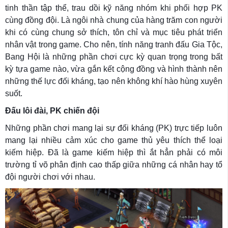
tinh thần tập thể, trau dồi kỹ năng nhóm khi phối hợp PK
cùng đồng đội. Là ngôi nhà chung của hàng trăm con người
khi có cùng chung sở thích, tôn chỉ và mục tiêu phát triển
nhân vật trong game. Cho nên, tính năng tranh đấu Gia Tộc,
Bang Hội là những phần chơi cực kỳ quan trọng trong bất
kỳ tựa game nào, vừa gắn kết cộng đồng và hình thành nên
những thế lực đối kháng, tạo nên không khí hào hùng xuyên
suốt.
Đấu lôi đài, PK chiến đội
Những phần chơi mang lại sự đối kháng (PK) trực tiếp luôn
mang lại nhiều cảm xúc cho game thủ yêu thích thể loại
kiếm hiệp. Đã là game kiếm hiệp thì ắt hẳn phải có môi
trường tỉ võ phân định cao thấp giữa những cá nhân hay tổ
đội người chơi với nhau.