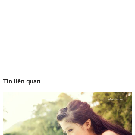
Tin liên quan