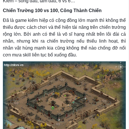
Kiếm – song đấu, tam đấu, 6 vs 6…
Chiến Trường 100 vs 100, Công Thành Chiến
Đã là game kiếm hiệp có cộng đồng lớn mạnh thì không thể
thiếu được cách chơi và thể hiện tài năng trên chiến trường
rộng lớn. Bởi anh có thể là võ sĩ hạng nhất trên lôi đài cá
nhân, nhưng khi ra chiến trường nếu thiếu linh hoạt, thì
nhân vật hùng mạnh kia cũng không thể nào chống đỡ nổi
cơn mưa skill liên tục bổ xuống đầu.