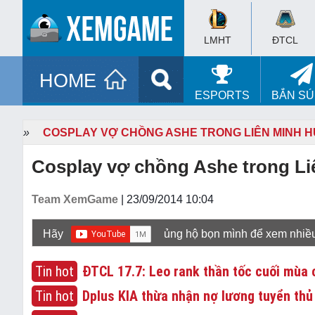
LMHT
ĐTCL
HOME
ESPORTS
BẮN S
»
COSPLAY VỢ CHỒNG ASHE TRONG LIÊN MINH H
Cosplay vợ chồng Ashe trong Li
Team XemGame
| 23/09/2014 10:04
Hãy
ủng hộ bọn mình để xem nhiề
Tin hot
ĐTCL 17.7: Leo rank thần tốc cuối mùa c
Tin hot
Dplus KIA thừa nhận nợ lương tuyển thủ