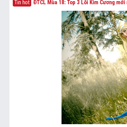
Tin hot
ĐTCL Mùa 18: Top 3 Lõi Kim Cương mới 