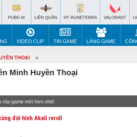
PUBG M
LIÊN QUÂN
HT RUNETERRA
VALORANT
L
ÚNG
VIDEO CLIP
TIN GAME
LÀNG GAME
CÔN
UYỀN THOẠI
»
ên Minh Huyền Thoại
u clip game mới hơn nhé!
ùng đội hình Akali reroll