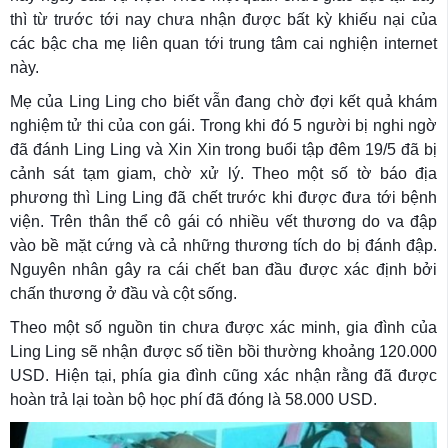
thì từ trước tới nay chưa nhận được bất kỳ khiếu nại của
các bậc cha mẹ liên quan tới trung tâm cai nghiện internet
này.
Mẹ của Ling Ling cho biết vẫn đang chờ đợi kết quả khám
nghiệm tử thi của con gái. Trong khi đó 5 người bị nghi ngờ
đã đánh Ling Ling và Xin Xin trong buổi tập đêm 19/5 đã bị
cảnh sát tạm giam, chờ xử lý. Theo một số tờ báo địa
phương thì Ling Ling đã chết trước khi được đưa tới bệnh
viện. Trên thân thể cô gái có nhiều vết thương do va đập
vào bề mặt cứng và cả những thương tích do bị đánh đập.
Nguyên nhân gây ra cái chết ban đầu được xác định bởi
chấn thương ở đầu và cột sống.
Theo một số nguồn tin chưa được xác minh, gia đình của
Ling Ling sẽ nhận được số tiền bồi thường khoảng 120.000
USD. Hiện tại, phía gia đình cũng xác nhận rằng đã được
hoàn trả lại toàn bộ học phí đã đóng là 58.000 USD.