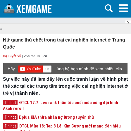
X
»
Nữ game thủ chết trong trại cai nghiện internet ở Trung
Quốc
Hạ Tuyết Vũ
| 23/07/2014 9:20
Hãy
ủng hộ bọn mình để xem nhiều clip
game mới hơn nhé!
Sự việc này đã làm dấy lên cuộc tranh luận về hình phạt
thể xác tại các trung tâm trong việc cai nghiện internet ở
trẻ vị thành niên.
ĐTCL 17.7: Leo rank thần tốc cuối mùa cùng đội hình
Tin hot
Akali reroll
Dplus KIA thừa nhận nợ lương tuyển thủ
Tin hot
ĐTCL Mùa 18: Top 3 Lõi Kim Cương mới mang đến hiệu
Tin hot