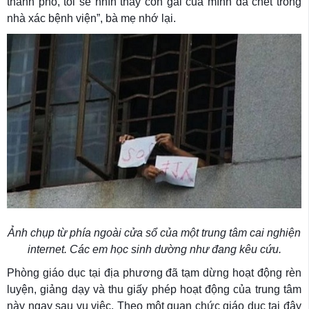
thành phố, tôi sẽ nhìn thấy con gái của mình đã chết trong
nhà xác bệnh viện”, bà mẹ nhớ lại.
Ảnh chụp từ phía ngoài cửa sổ của một trung tâm cai nghiện
internet. Các em học sinh dường như đang kêu cứu.
Phòng giáo dục tại địa phương đã tạm dừng hoạt động rèn
luyện, giảng dạy và thu giấy phép hoạt động của trung tâm
này ngay sau vụ việc. Theo một quan chức giáo dục tại đây