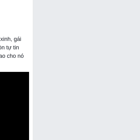
xinh, gái
n tự tin
rao cho nó