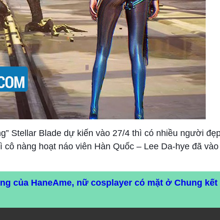
ng” Stellar Blade dự kiến vào 27/4 thì có nhiều người đẹ
hì cô nàng hoạt náo viên Hàn Quốc – Lee Da-hye đã vào
ng của HaneAme, nữ cosplayer có mặt ở Chung kế