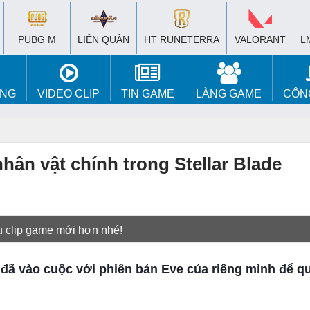
PUBG M
LIÊN QUÂN
HT RUNETERRA
VALORANT
L
ÚNG
VIDEO CLIP
TIN GAME
LÀNG GAME
CÔN
hân vật chính trong Stellar Blade
u clip game mới hơn nhé!
đã vào cuộc với phiên bản Eve của riêng mình để q