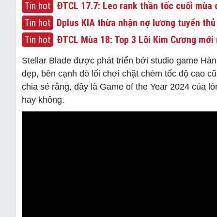
Tin hot
ĐTCL 17.7: Leo rank thần tốc cuối mùa c
Tin hot
Dplus KIA thừa nhận nợ lương tuyển thủ
Tin hot
ĐTCL Mùa 18: Top 3 Lõi Kim Cương mới 
Stellar Blade được phát triển bởi studio game Hàn 
đẹp, bên cạnh đó lối chơi chặt chém tốc độ cao cũ
chia sẻ rằng, đây là Game of the Year 2024 của lò
hay không.