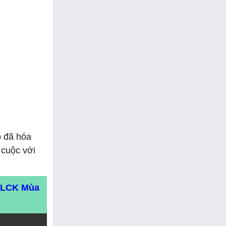
p đã hóa
 cuộc với
t LCK Mùa