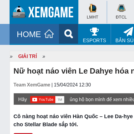
LMHT
ĐTCL
HOME
ESPORTS
BẮN S
»
GIẢI TRÍ
»
Nữ hoạt náo viên Le Dahye hóa n
Team XemGame
| 15/04/2024 12:30
Hãy
ủng hộ bọn mình để xem nhiề
Cô nàng hoạt náo viên Hàn Quốc – Lee Da-hye 
cho Stellar Blade sắp tới.