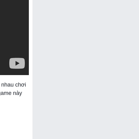
g nhau chơi
 game này