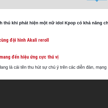
h thú khi phát hiện một nữ idol Kpop có khả năng 
ùng đội hình Akali reroll
mang đến hiệu ứng cực thú vị
ang là cái tên thu hút sự chú ý trên các diễn đàn, mạng