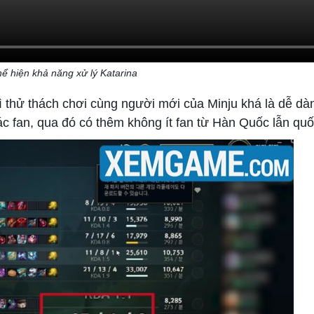
hể hiện khả năng xử lý Katarina
hì thử thách chơi cùng người mới của Minju khá là dễ d
c fan, qua đó có thêm không ít fan từ Hàn Quốc lẫn quố