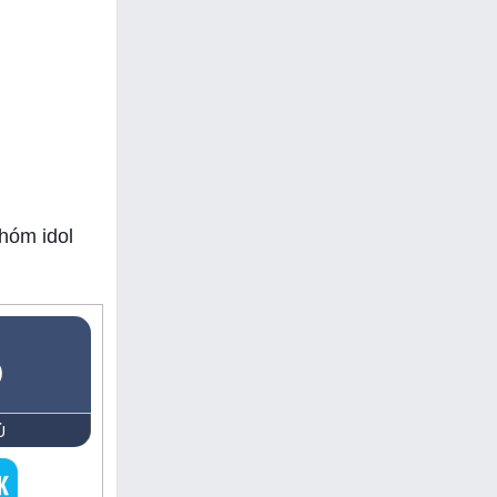
hóm idol
5
Ủ