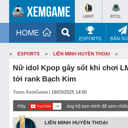
LMHT
ĐTCL
HOME
ESPORTS
BẮN S
»
ESPORTS
»
LIÊN MINH HUYỀN THOẠI
»
Nữ idol Kpop gây sốt khi chơi L
tới rank Bạch Kim
Team XemGame
| 18/03/2025 14:00
Hãy
ủng hộ bọn mình để xem nhiề
LIÊN MINH HUYỀN THOẠI