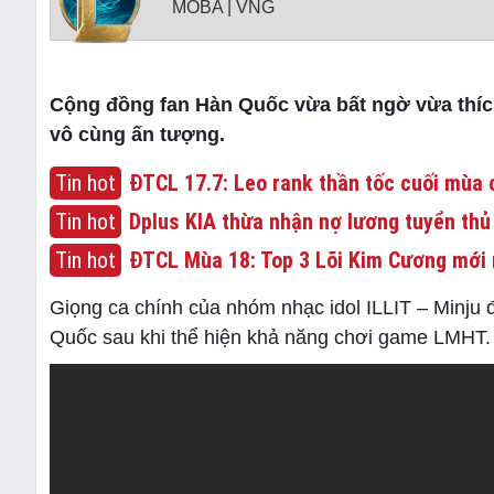
MOBA | VNG
Cộng đồng fan Hàn Quốc vừa bất ngờ vừa thíc
vô cùng ấn tượng.
Tin hot
ĐTCL 17.7: Leo rank thần tốc cuối mùa c
Tin hot
Dplus KIA thừa nhận nợ lương tuyển thủ
Tin hot
ĐTCL Mùa 18: Top 3 Lõi Kim Cương mới 
Giọng ca chính của nhóm nhạc idol ILLIT – Minju đ
Quốc sau khi thể hiện khả năng chơi game LMHT.