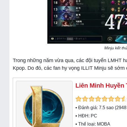
Minju kết th
Trong những năm vừa qua, các đội tuyển LMHT ha
Kpop. Do đó, các fan hy vọng ILLIT Minju sẽ sớm 
Liên Minh Huyền 
▪ Đánh giá:
7.5
sao (
2948
▪ HĐH:
PC
▪ Thể loại:
MOBA