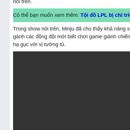
nói trên.
Có thể bạn muốn xem thêm:
Tội đồ LPL bị chỉ t
Trong show nói trên, Minju đã cho thấy khả năng 
gánh các đồng đội mới biết chơi game giành chiến
hạ gục với vị tướng tủ.