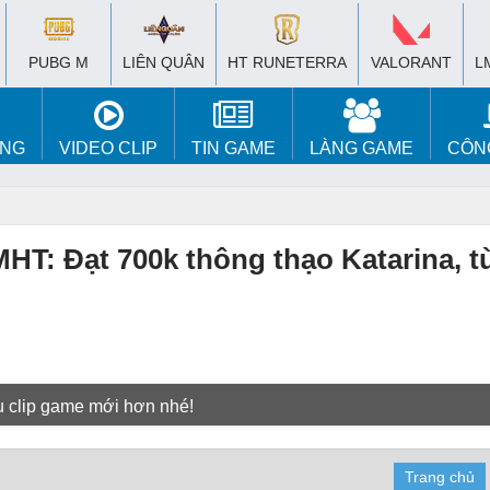
PUBG M
LIÊN QUÂN
HT RUNETERRA
VALORANT
L
ÚNG
VIDEO CLIP
TIN GAME
LÀNG GAME
CÔN
MHT: Đạt 700k thông thạo Katarina, t
u clip game mới hơn nhé!
Trang chủ