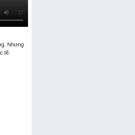
àng. Nhưng
c tế.