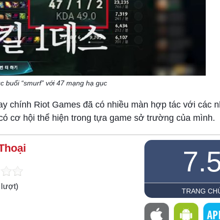
úc buổi “smurf” với 47 mạng hạ gục
y chính Riot Games đã có nhiều màn hợp tác với các n
có cơ hội thể hiện trong tựa game sở trường của mình.
Thoại
7.
lượt)
TRANG CH