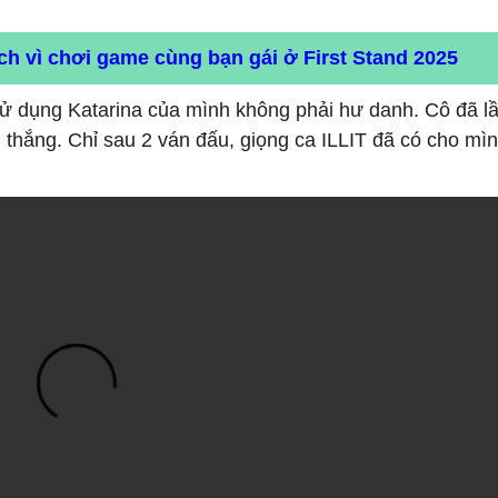
rích vì chơi game cùng bạn gái ở First Stand 2025
sử dụng Katarina của mình không phải hư danh. Cô đã lầ
 thắng. Chỉ sau 2 ván đấu, giọng ca ILLIT đã có cho m