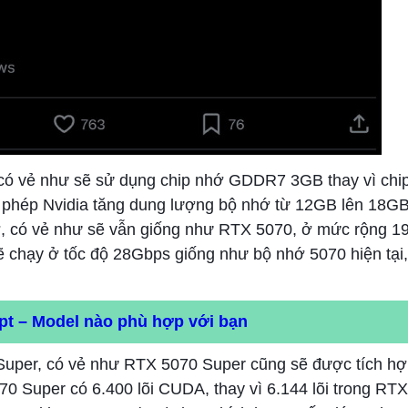
i có vẻ như sẽ sử dụng chip nhớ GDDR7 3GB thay vì ch
ho phép Nvidia tăng dung lượng bộ nhớ từ 12GB lên 18
ớ, có vẻ như sẽ vẫn giống như RTX 5070, ở mức rộng 19
 chạy ở tốc độ 28Gbps giống như bộ nhớ 5070 hiện tại, 
pt – Model nào phù hợp với bạn
 Super, có vẻ như RTX 5070 Super cũng sẽ được tích h
070 Super có 6.400 lõi CUDA, thay vì 6.144 lõi trong RTX