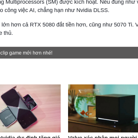
ng Multiprocessors (SM) được kích hoạt. Nếu đúng như 
cho công việc AI, chẳng hạn như Nvidia DLSS.
ớn hơn cả RTX 5080 đắt tiền hơn, cũng như 5070 Ti. 
 thủ.
 clip game mới hơn nhé!