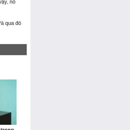
vậy, nó
Và qua đó