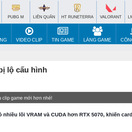
PUBG M
LIÊN QUÂN
HT RUNETERRA
VALORANT
L
ÚNG
VIDEO CLIP
TIN GAME
LÀNG GAME
CÔN
ị lộ cấu hình
u clip game mới hơn nhé!
ó nhiều lõi VRAM và CUDA hơn RTX 5070, khiến car