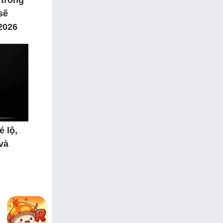
 trong
sẽ
2026
é lộ,
và