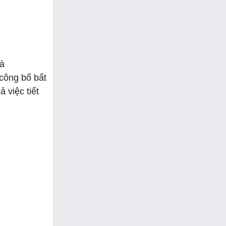
là
 công bố bất
 việc tiết