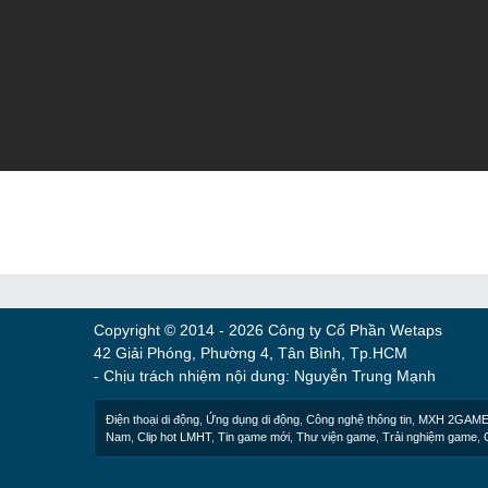
Copyright © 2014 - 2026 Công ty Cổ Phần Wetaps
42 Giải Phóng, Phường 4, Tân Bình, Tp.HCM
- Chịu trách nhiệm nội dung: Nguyễn Trung Mạnh
Điện thoại di động
,
Ứng dụng di động
,
Công nghệ thông tin
,
MXH 2GAM
Nam
,
Clip hot LMHT
,
Tin game mới
,
Thư viện game
,
Trải nghiệm game
,