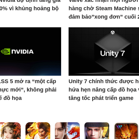
Nvidia dự định tăng giá
Valve xác nhận mọi người
30% vì khủng hoảng bộ
hàng chờ Steam Machine 
đảm bảo”xong đơn” cuối 
LSS 5 mở ra “một cấp
Unity 7 chính thức được h
hực mới”, không phải
hứa hẹn nâng cấp đồ họa 
hế đồ họa
tăng tốc phát triển game