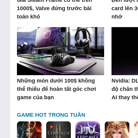
Giá Steam Frame có thể trên
Đến lượt 
1000$, Valve đứng trước bài
card lên 
toán khó
nhớ
Những món dưới 100$ không
Nvidia: D
thể thiếu để hoàn tất góc chơi
độ chân t
game của bạn
AI thay t
GAME HOT TRONG TUẦN