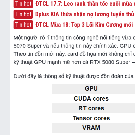
Tin hot
ĐTCL 17.7: Leo rank thần tốc cuối mùa c
Tin hot
Dplus KIA thừa nhận nợ lương tuyển thủ
Tin hot
ĐTCL Mùa 18: Top 3 Lõi Kim Cương mới 
Một người rò rỉ thông tin công nghệ nổi tiếng vừ
5070 Super và nếu thông tin này chính xác, GPU c
Theo tin đồn mới này, card đồ họa mới không chỉ
kỹ thuật GPU mạnh mẽ hơn cả RTX 5080 Super – 
Dưới đây là thông số kỹ thuật được đồn đoán củ