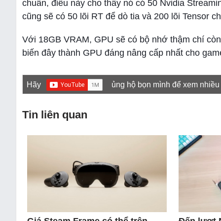
chuẩn, điều này cho thấy nó có 50 Nvidia Streami
cũng sẽ có 50 lõi RT để dò tia và 200 lõi Tensor 
Với 18GB VRAM, GPU sẽ có bộ nhớ thậm chí còn l
biến đây thành GPU đáng nâng cấp nhất cho game
Hãy
ủng hộ bọn mình để xem nhiều
Tin liên quan