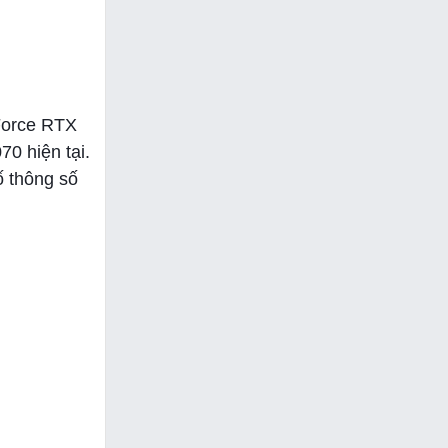
eForce RTX
0 hiện tại.
ố thông số