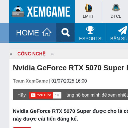
LMHT
ĐTCL
HOME
ESPORTS
BẮN S
»
CÔNG NGHỆ
»
Nvidia GeForce RTX 5070 Super b
Team XemGame
| 01/07/2025 16:00
Hãy
ủng hộ bọn mình để xem nhiề
Nvidia GeForce RTX 5070 Super được cho là c
này được cải tiến đáng kể.