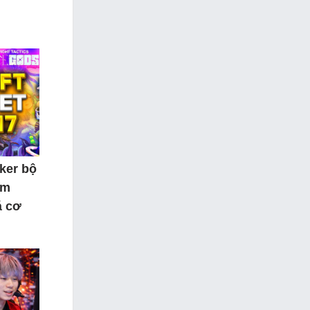
ker bộ
ăm
á cơ