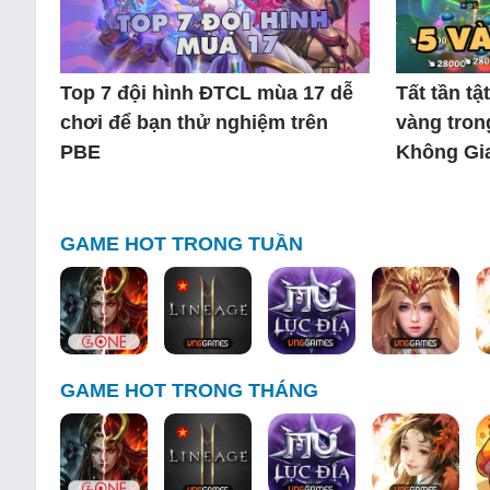
Top 7 đội hình ĐTCL mùa 17 dễ
Tất tần t
chơi để bạn thử nghiệm trên
vàng tro
PBE
Không Gi
GAME HOT TRONG TUẦN
GAME HOT TRONG THÁNG