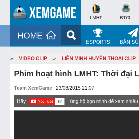
LMHT
ĐTCL
HOME
ESPORTS
BẮN S
»
VIDEO CLIP
»
LIÊN MINH HUYỀN THOẠI CLIP
Phim hoạt hình LMHT: Thời đại L
Team XemGame
| 23/08/2015 21:07
Hãy
ủng hộ bọn mình để xem nhiều