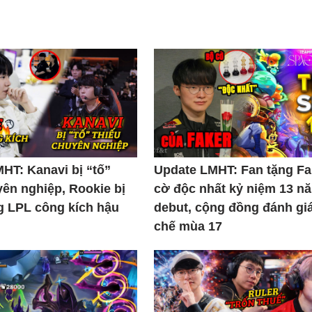
HT: Kanavi bị “tố”
Update LMHT: Fan tặng Fa
yên nghiệp, Rookie bị
cờ độc nhất kỷ niệm 13 n
 LPL công kích hậu
debut, cộng đồng đánh gi
chế mùa 17