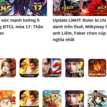
ật sức mạnh tướng 5
Update LMHT: Ruler bị chỉ
ng ĐTCL mùa 17: Thần
danh trốn thuế, Milkyway 
an
anh Liêm, Faker chọn cúp
nghĩa nhất