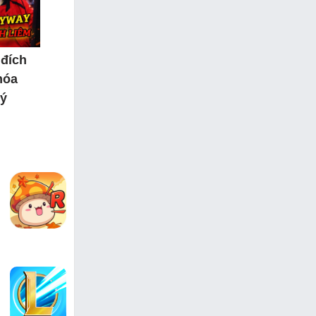
 đích
hóa
 ý