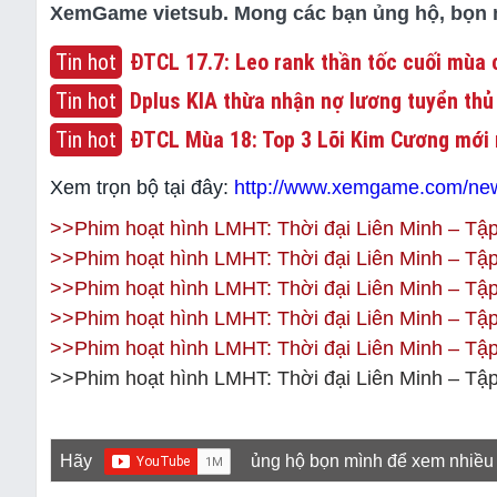
XemGame vietsub. Mong các bạn ủng hộ, bọn mì
Tin hot
ĐTCL 17.7: Leo rank thần tốc cuối mùa c
Tin hot
Dplus KIA thừa nhận nợ lương tuyển thủ
Tin hot
ĐTCL Mùa 18: Top 3 Lõi Kim Cương mới 
Xem trọn bộ tại đây:
http://www.xemgame.com/news
>>Phim hoạt hình LMHT: Thời đại Liên Minh – Tập
>>Phim hoạt hình LMHT: Thời đại Liên Minh – Tập
>>Phim hoạt hình LMHT: Thời đại Liên Minh – Tập
>>Phim hoạt hình LMHT: Thời đại Liên Minh – Tập
>>Phim hoạt hình LMHT: Thời đại Liên Minh – Tập
>>Phim hoạt hình LMHT: Thời đại Liên Minh – Tập
Hãy
ủng hộ bọn mình để xem nhiều