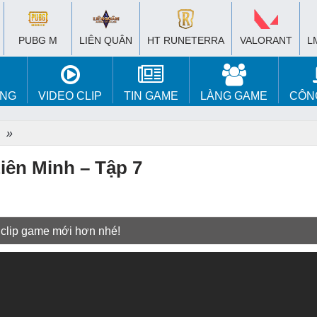
PUBG M
LIÊN QUÂN
HT RUNETERRA
VALORANT
L
ÚNG
VIDEO CLIP
TIN GAME
LÀNG GAME
CÔN
»
iên Minh – Tập 7
 clip game mới hơn nhé!