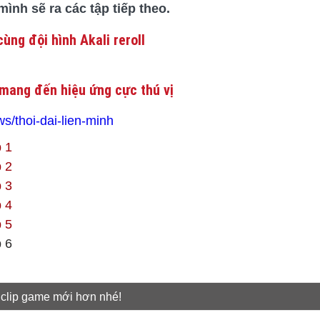
nh sẽ ra các tập tiếp theo.
ùng đội hình Akali reroll
mang đến hiệu ứng cực thú vị
/thoi-dai-lien-minh
 1
 2
 3
 4
 5
 6
 clip game mới hơn nhé!