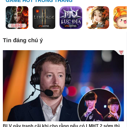
GAME HOT TRONG THÁNG
Tin đáng chú ý
BLV gây tranh cãi khi cho rằng nếu có LMHT 2 sớm thì