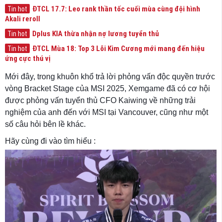
ĐTCL 17.7: Leo rank thần tốc cuối mùa cùng đội hình
Tin hot
Akali reroll
Dplus KIA thừa nhận nợ lương tuyển thủ
Tin hot
ĐTCL Mùa 18: Top 3 Lõi Kim Cương mới mang đến hiệu
Tin hot
ứng cực thú vị
Mới đây, trong khuôn khổ trả lời phỏng vấn độc quyền trước
vòng Bracket Stage của MSI 2025, Xemgame đã có cơ hội
được phỏng vấn tuyển thủ CFO Kaiwing về những trải
nghiệm của anh đến với MSI tại Vancouver, cũng như một
số câu hỏi bên lề khác.
Hãy cùng đi vào tìm hiểu :