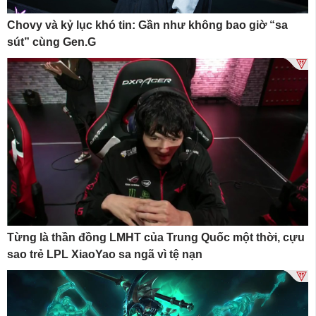
Chovy và kỷ lục khó tin: Gần như không bao giờ “sa
sút” cùng Gen.G
Từng là thần đồng LMHT của Trung Quốc một thời, cựu
sao trẻ LPL XiaoYao sa ngã vì tệ nạn