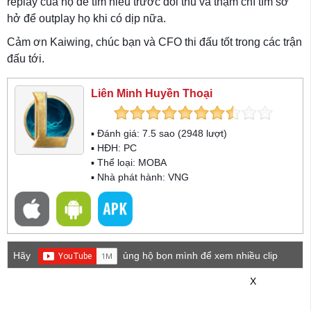
replay của họ để tìm hiểu trước đối thủ và thậm chí tìm sơ
hở để outplay họ khi có dịp nữa.
Cảm ơn Kaiwing, chúc bạn và CFO thi đấu tốt trong các trận
đấu tới.
Liên Minh Huyền Thoại
▪ Đánh giá:
7.5
sao (
2948
lượt)
▪ HĐH:
PC
▪ Thể loại:
MOBA
▪ Nhà phát hành: VNG
Hãy
ủng hộ bọn mình để xem nhiều clip
game mới hơn nhé!
X