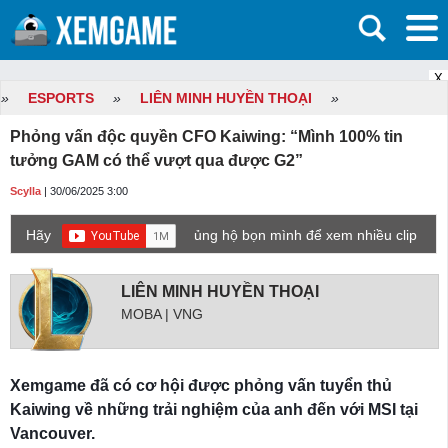
X
»
ESPORTS
»
LIÊN MINH HUYỀN THOẠI
»
Phỏng vấn độc quyền CFO Kaiwing: “Mình 100% tin
tưởng GAM có thể vượt qua được G2”
Scylla
| 30/06/2025 3:00
Hãy
ủng hộ bọn mình để xem nhiều clip
game mới hơn nhé!
LIÊN MINH HUYỀN THOẠI
MOBA | VNG
Xemgame đã có cơ hội được phỏng vấn tuyển thủ
Kaiwing về những trải nghiệm của anh đến với MSI tại
Vancouver.