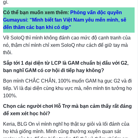
gì.
Có thể bạn muốn xem thêm:
Phỏng vấn độc quyền
Gumayusi: “Mình biết fan Việt Nam yêu mến mình, sẽ
đến thăm các bạn khi có dịp”
Về SoloQ thì mình không đánh cao mức độ cạnh tranh của
nó, thậm chí mình chỉ xem SoloQ như cách để giữ tay mà
thôi.
Sắp tới 1 đại diện từ LCP là GAM chuẩn bị đấu với G2,
bạn nghĩ GAM có cơ hội đi tiếp hay không?
Bọn mình CHẮC CHẮN, 100% muốn GAM hạ gục G2 và đi
tiếp. Vì là đại diện cùng khu vực mà, nên mình tin tưởng họ
100%.
Chọn các người chơi Hỗ Trợ mà bạn cảm thấy rất đáng
để xem xét học hỏi?
Keria, BLG On vì mình nghĩ họ thật sự giỏi và lối đánh của
họ khá giống mình. Mình cũng thường xuyên quan sát