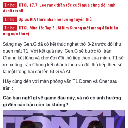
ĐTCL 17.7: Leo rank thần tốc cuối mùa cùng đội hình
Tin hot
Akali reroll
Dplus KIA thừa nhận nợ lương tuyển thủ
Tin hot
ĐTCL Mùa 18: Top 3 Lõi Kim Cương mới mang đến hiệu
Tin hot
ứng cực thú vị
Sáng nay Gen.G đã có kết thúc nghẹt thở 3-2 trước đối thủ
quen mặt T1. Với kết quả này, Gen.G sẽ bước tới trận
Chung kết tổng và chờ đợi đối thủ tiếp theo của mình. T1 sẽ
rơi xuống trận Chung kết nhánh thua và đối thủ tiếp theo sẽ
là một trong hai cái tên BLG và AL.
Hãy cùng đến với màn phỏng vấn T1 Doran và Oner sau
trận :
Các bạn nghĩ gì về game đấu này, và nó có ảnh hưởng
gì đến các trận còn lại không?