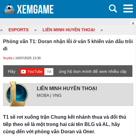
X
»
ESPORTS
»
LIÊN MINH HUYỀN THOẠI
»
Phỏng vấn T1: Doran nhận lỗi ở ván 5 khiến ván đấu trôi
đi
Scylla
| 10/07/2025 13:30
Hãy
ủng hộ bọn mình để xem nhiều clip
game mới hơn nhé!
LIÊN MINH HUYỀN THOẠI
MOBA | VNG
T1 sẽ rơi xuống trận Chung kết nhánh thua và đối thủ
tiếp theo sẽ là một trong hai cái tên BLG và AL, hãy
cùng đến với phỏng vấn Doran và Oner.