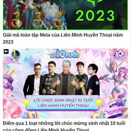
Giải mã toàn tập Meta của Liên Minh Huyền Thoại năm
2023
Điểm qua 1 loạt những lời chúc mừng sinh nhật 10 tuổi
của cộng đồng Liên Minh Huyền Thoại