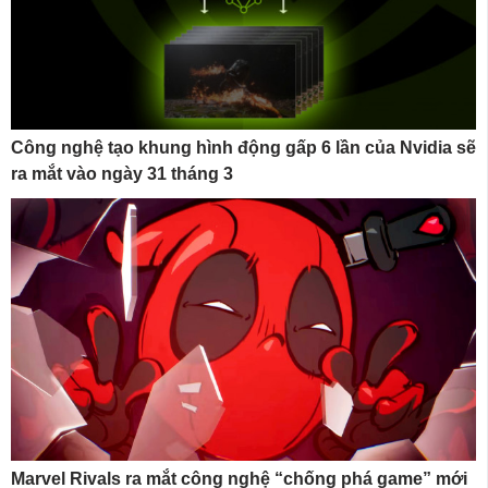
Công nghệ tạo khung hình động gấp 6 lần của Nvidia sẽ
ra mắt vào ngày 31 tháng 3
Marvel Rivals ra mắt công nghệ “chống phá game” mới