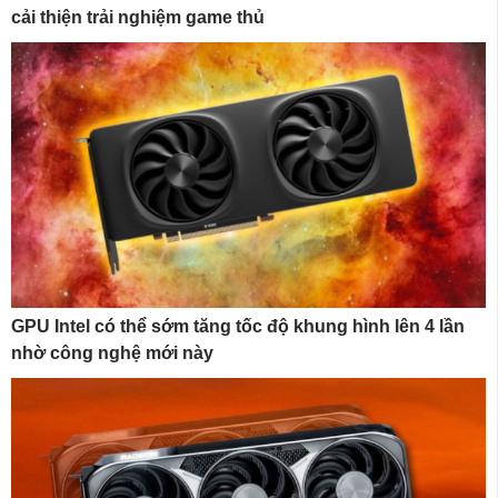
cải thiện trải nghiệm game thủ
GPU Intel có thể sớm tăng tốc độ khung hình lên 4 lần
nhờ công nghệ mới này