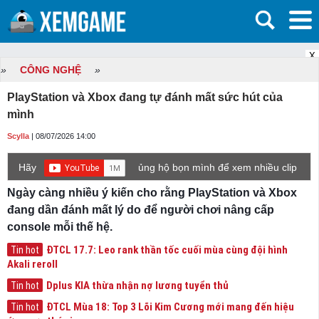
X
»
CÔNG NGHỆ
»
PlayStation và Xbox đang tự đánh mất sức hút của
mình
Scylla
| 08/07/2026 14:00
Hãy
ủng hộ bọn mình để xem nhiều clip
game mới hơn nhé!
Ngày càng nhiều ý kiến cho rằng PlayStation và Xbox
đang dần đánh mất lý do để người chơi nâng cấp
console mỗi thế hệ.
ĐTCL 17.7: Leo rank thần tốc cuối mùa cùng đội hình
Tin hot
Akali reroll
Dplus KIA thừa nhận nợ lương tuyển thủ
Tin hot
ĐTCL Mùa 18: Top 3 Lõi Kim Cương mới mang đến hiệu
Tin hot