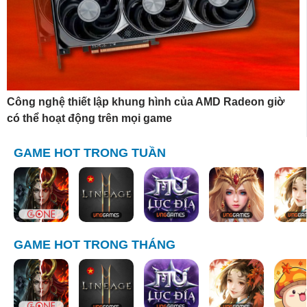
Công nghệ thiết lập khung hình của AMD Radeon giờ
có thể hoạt động trên mọi game
GAME HOT TRONG TUẦN
GAME HOT TRONG THÁNG