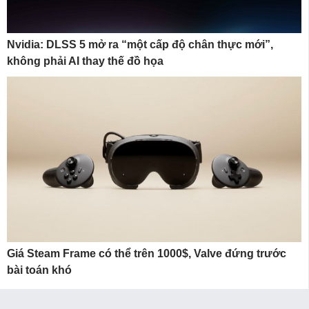
Nvidia: DLSS 5 mở ra “một cấp độ chân thực mới”,
không phải AI thay thế đồ họa
Giá Steam Frame có thể trên 1000$, Valve đứng trước
bài toán khó