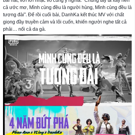
bài hát, với lời nhạc vô cùng ý nghĩa: “Chung tay ta xây nên
cả ước mơ, Mình cùng đều là người hùng, Mình cùng đều là
tượng đài”. Để rồi cuối bài, DanhKa kết thúc MV với chất
giọng đầy truyền cảm và lôi cuốn, khiến người nghe tất cả
phải… nổi cả da gà.