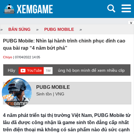
X
»
BẮN SÚNG
»
PUBG MOBILE
»
PUBG Mobile: Nhìn lại hành trình chinh phục đỉnh cao
qua bài rap “4 năm bứt phá”
Chiyo
| 07/04/2022 14:05
Hãy
ủng hộ bọn mình để xem nhiều clip
game mới hơn nhé!
PUBG MOBILE
Sinh tồn | VNG
4 năm phát triển tại thị trường Việt Nam, PUBG Mobile từ
lâu đã được công nhận là game sinh tồn đẳng cấp nhất
trên điện thoại mà không có sản phẩm nào đủ sức cạnh