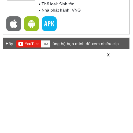
▪ Thể loại:
Sinh tồn
▪ Nhà phát hành: VNG
Hãy
ủng hộ bọn mình để xem nhiều clip
game mới hơn nhé!
X