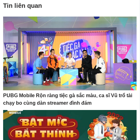
Tin liên quan
PUBG Mobile Rộn ràng tiệc gà sắc màu, ca sĩ Vũ trổ tài
chạy bo cùng dàn streamer đình đám