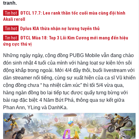
tranh.
ĐTCL 17.7: Leo rank thần tốc cuối mùa cùng đội hình
Tin hot
Akali reroll
Dplus KIA thừa nhận nợ lương tuyển thủ
Tin hot
ĐTCL Mùa 18: Top 3 Lõi Kim Cương mới mang đến hiệu
Tin hot
ứng cực thú vị
Những ngày ngày, cộng đồng PUBG Mobile vẫn đang chào
đón sinh nhật 4 tuổi của mình với hàng loạt sự kiện lớn sôi
động khắp trong ngoài. Mới 4/4 đây thôi, buổi livestream với
dàn streamer nổi tiếng, cùng sự xuất hiện của ca sĩ Vũ khiến
cộng đồng chưa “ hạ nhiệt cảm xúc” thì tối 5/4 vừa qua,
hàng ngàn đồng bo lại tiếp tục được quẩy tưng bừng với
bài rap đặc biệt: 4 Năm Bứt Phá, thông qua sự kết giữa
Phan Ann, YLing và DanhKa.