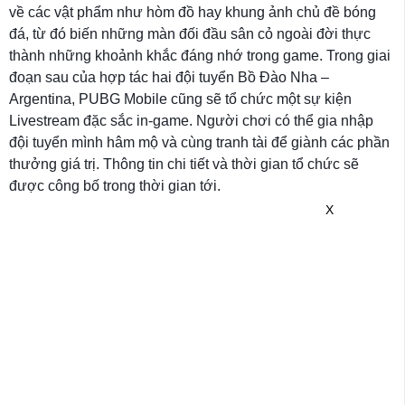
về các vật phẩm như hòm đồ hay khung ảnh chủ đề bóng
đá, từ đó biến những màn đối đầu sân cỏ ngoài đời thực
thành những khoảnh khắc đáng nhớ trong game. Trong giai
đoạn sau của hợp tác hai đội tuyển Bồ Đào Nha –
Argentina, PUBG Mobile cũng sẽ tổ chức một sự kiện
Livestream đặc sắc in-game. Người chơi có thể gia nhập
đội tuyển mình hâm mộ và cùng tranh tài để giành các phần
thưởng giá trị. Thông tin chi tiết và thời gian tổ chức sẽ
được công bố trong thời gian tới.
X