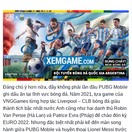
Đáng chú ý hơn nữa, đây không phải lần đầu PUBG Mobile
ghi dấu ấn tại lĩnh vực bóng đá. Năm 2021, tựa game của
VNGGames từng hợp tác Liverpool – CLB bóng đá giàu
thành tích bậc nhất nước Anh cũng như hai danh thủ Robin
Van Persie (Hà Lan) và Patrice Evra (Pháp) để chào đón kỳ
EURO 2022. Nhưng đặc biệt nhất phải kể đến màn song
hành giữa PUBG Mobile và huyền thoại Lionel Messi trước