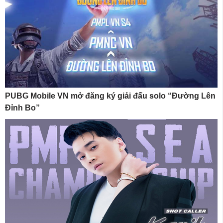
PUBG Mobile VN mở đăng ký giải đấu solo “Đường Lên
Đỉnh Bo”