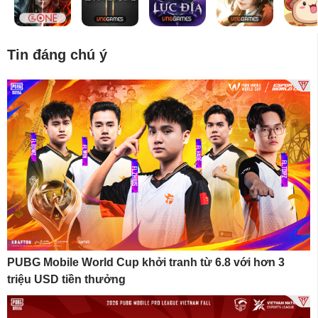
Tin đáng chú ý
PUBG Mobile World Cup khởi tranh từ 6.8 với hơn 3
triệu USD tiền thưởng