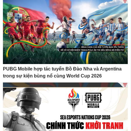
PUBG Mobile hợp tác tuyển Bồ Đào Nha và Argentina
trong sự kiện bùng nổ cùng World Cup 2026