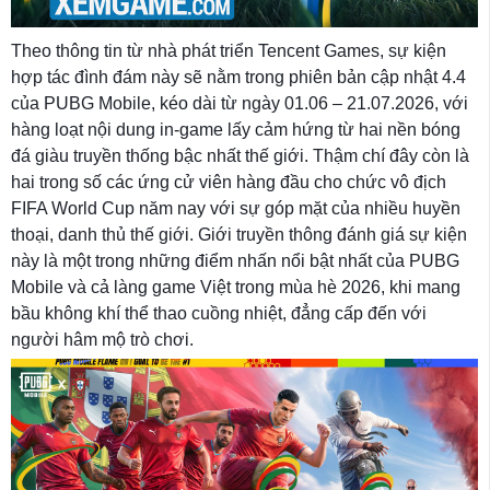
Theo thông tin từ nhà phát triển Tencent Games, sự kiện
hợp tác đình đám này sẽ nằm trong phiên bản cập nhật 4.4
của PUBG Mobile, kéo dài từ ngày 01.06 – 21.07.2026, với
hàng loạt nội dung in-game lấy cảm hứng từ hai nền bóng
đá giàu truyền thống bậc nhất thế giới. Thậm chí đây còn là
hai trong số các ứng cử viên hàng đầu cho chức vô địch
FIFA World Cup năm nay với sự góp mặt của nhiều huyền
thoại, danh thủ thế giới. Giới truyền thông đánh giá sự kiện
này là một trong những điểm nhấn nổi bật nhất của PUBG
Mobile và cả làng game Việt trong mùa hè 2026, khi mang
bầu không khí thể thao cuồng nhiệt, đẳng cấp đến với
người hâm mộ trò chơi.