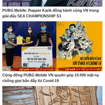
PUBG Mobile: Rapper Karik đồng hành cùng VN trong
giải đấu SEA CHAMPIONSHIP S3
Cộng đồng PUBG Mobile VN quyên góp 10.000 mặt nạ
chống giọt bắn đẩy lùi Covid-19