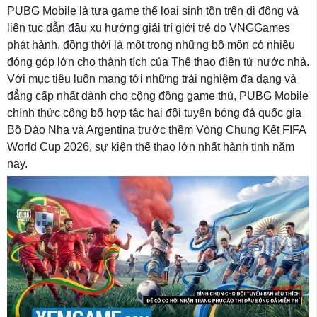
PUBG Mobile là tựa game thể loại sinh tồn trên di động và
liên tục dẫn đầu xu hướng giải trí giới trẻ do VNGGames
phát hành, đồng thời là một trong những bộ môn có nhiều
đóng góp lớn cho thành tích của Thể thao điện tử nước nhà.
Với mục tiêu luôn mang tới những trải nghiệm đa dạng và
đẳng cấp nhất dành cho cộng đồng game thủ, PUBG Mobile
chính thức công bố hợp tác hai đội tuyển bóng đá quốc gia
Bồ Đào Nha và Argentina trước thềm Vòng Chung Kết FIFA
World Cup 2026, sự kiện thể thao lớn nhất hành tinh năm
nay.