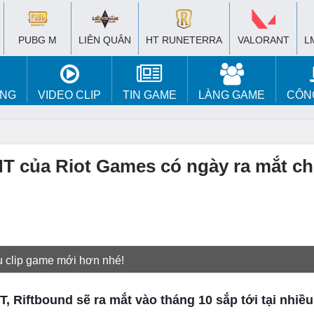
PUBG M
LIÊN QUÂN
HT RUNETERRA
VALORANT
L
ÚNG
VIDEO CLIP
TIN GAME
LÀNG GAME
CÔN
HT của Riot Games có ngày ra mắt ch
u clip game mới hơn nhé!
T, Riftbound sẽ ra mắt vào tháng 10 sắp tới tại nhiề