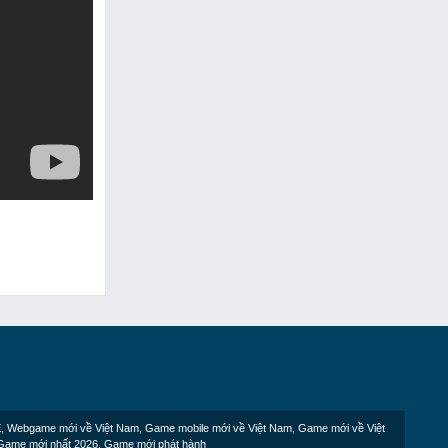
E
,
Webgame mới về Việt Nam
,
Game mobile mới về Việt Nam
,
Game mới về Việt
Game mới nhất 2026
,
Game mới phát hành