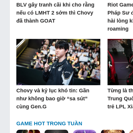
BLV gây tranh cãi khi cho rằng
Riot Game
nếu có LMHT 2 sớm thì Chovy
Pháp Sư 
đã thành GOAT
hài lòng 
roaming
Chovy và kỷ lục khó tin: Gần
Từng là 
như không bao giờ “sa sút”
Trung Quố
cùng Gen.G
trẻ LPL X
GAME HOT TRONG TUẦN