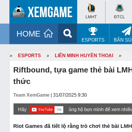
LMHT
ĐTCL
HOME
ESPORTS
BẮN S
»
ESPORTS
»
LIÊN MINH HUYỀN THOẠI
»
Riftbound, tựa game thẻ bài LM
thức
Team XemGame
| 31/07/2025 9:30
Hãy
ủng hộ bọn mình để xem nhiề
Riot Games đã tiết lộ rằng trò chơi thẻ bài LMH