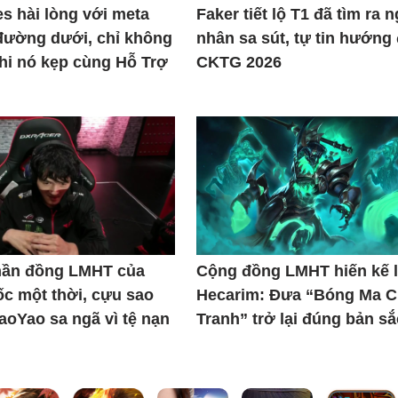
s hài lòng với meta
Faker tiết lộ T1 đã tìm ra 
đường dưới, chỉ không
nhân sa sút, tự tin hướng
khi nó kẹp cùng Hỗ Trợ
CKTG 2026
thần đồng LMHT của
Cộng đồng LMHT hiến kế l
c một thời, cựu sao
Hecarim: Đưa “Bóng Ma C
iaoYao sa ngã vì tệ nạn
Tranh” trở lại đúng bản sắ