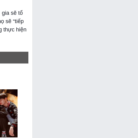
 gia sẽ tổ
ọ sẽ “tiếp
g thực hiện