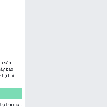
án sản
này bao
 bộ bài
bộ bài mới,