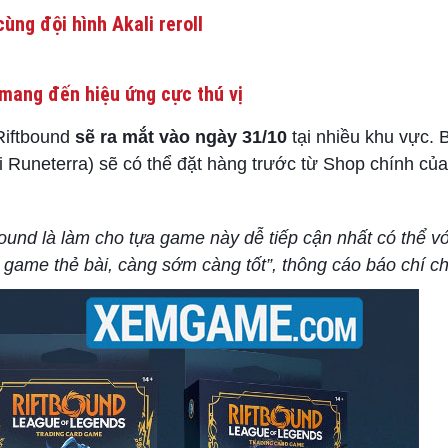
ùng đội hình Akali reroll
mang đến hiệu ứng cực thú vị
 Riftbound
sẽ ra mắt vào ngày 31/10
tại nhiều khu vực. B
 Runeterra) sẽ có thể đặt hàng trước từ Shop chính của
ound là làm cho tựa game này dễ tiếp cận nhất có thể v
game thẻ bài, càng sớm càng tốt”, thông cáo báo chí ch