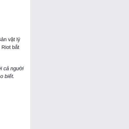
ản vật lý
 Riot bắt
ới cả người
o biết.