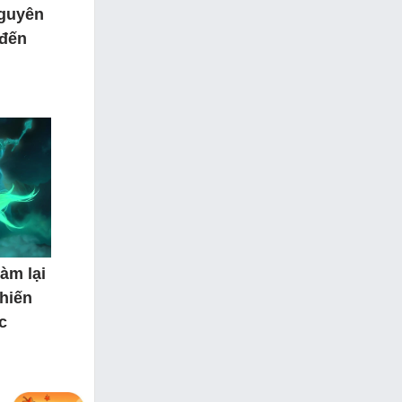
nguyên
 đến
àm lại
hiến
c