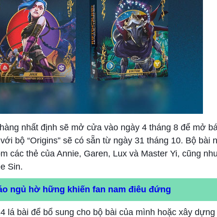
 hàng nhất định sẽ mở cửa vào ngày 4 tháng 8 để mở b
ới bộ “Origins” sẽ có sẵn từ ngày 31 tháng 10. Bộ bài 
m các thẻ của Annie, Garen, Lux và Master Yi, cũng như
e Sin.
 áo ngủ hờ hững khiến fan nam điêu đứng
4 lá bài để bổ sung cho bộ bài của mình hoặc xây dựng 