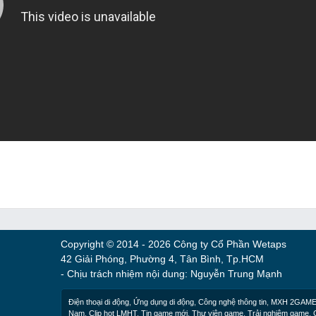
Copyright © 2014 - 2026 Công ty Cổ Phần Wetaps
42 Giải Phóng, Phường 4, Tân Bình, Tp.HCM
- Chịu trách nhiệm nội dung: Nguyễn Trung Mạnh
Điện thoại di động
,
Ứng dụng di động
,
Công nghệ thông tin
,
MXH 2GAM
Nam
,
Clip hot LMHT
,
Tin game mới
,
Thư viện game
,
Trải nghiệm game
,