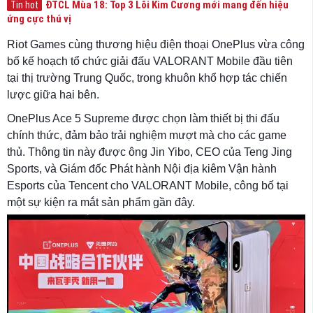
ĐTCL Mùa 18: Top 3 Lõi Kim Cương mới mang đến hiệu
Tin hot
ứng cực thú vị
Riot Games cùng thương hiệu điện thoại OnePlus vừa công
bố kế hoạch tổ chức giải đấu VALORANT Mobile đầu tiên
tại thị trường Trung Quốc, trong khuôn khổ hợp tác chiến
lược giữa hai bên.
OnePlus Ace 5 Supreme được chọn làm thiết bị thi đấu
chính thức, đảm bảo trải nghiệm mượt mà cho các game
thủ. Thông tin này được ông Jin Yibo, CEO của Teng Jing
Sports, và Giám đốc Phát hành Nội địa kiêm Vận hành
Esports của Tencent cho VALORANT Mobile, công bố tại
một sự kiện ra mắt sản phẩm gần đây.