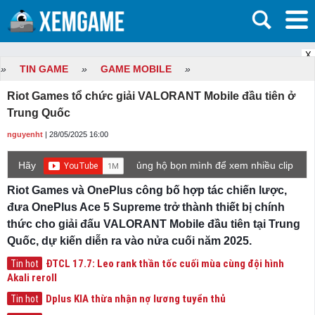
X
»
TIN GAME
»
GAME MOBILE
»
Riot Games tổ chức giải VALORANT Mobile đầu tiên ở
Trung Quốc
nguyenht
| 28/05/2025 16:00
Hãy
ủng hộ bọn mình để xem nhiều clip
game mới hơn nhé!
Riot Games và OnePlus công bố hợp tác chiến lược,
đưa OnePlus Ace 5 Supreme trở thành thiết bị chính
thức cho giải đấu VALORANT Mobile đầu tiên tại Trung
Quốc, dự kiến diễn ra vào nửa cuối năm 2025.
ĐTCL 17.7: Leo rank thần tốc cuối mùa cùng đội hình
Tin hot
Akali reroll
Dplus KIA thừa nhận nợ lương tuyển thủ
Tin hot