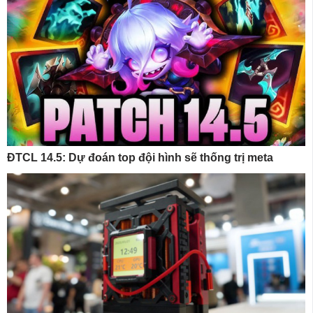
ĐTCL 14.5: Dự đoán top đội hình sẽ thống trị meta