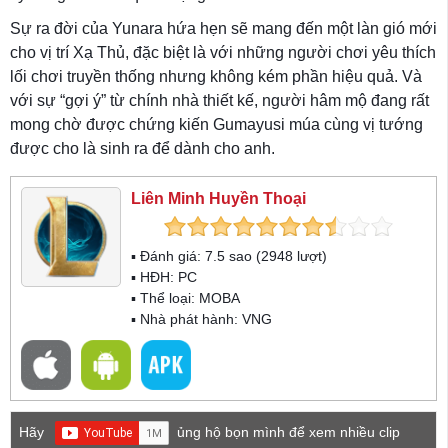
Sự ra đời của Yunara hứa hẹn sẽ mang đến một làn gió mới
cho vị trí Xạ Thủ, đặc biệt là với những người chơi yêu thích
lối chơi truyền thống nhưng không kém phần hiệu quả. Và
với sự “gợi ý” từ chính nhà thiết kế, người hâm mộ đang rất
mong chờ được chứng kiến Gumayusi múa cùng vị tướng
được cho là sinh ra để dành cho anh.
Liên Minh Huyền Thoại
▪ Đánh giá:
7.5
sao (
2948
lượt)
▪ HĐH:
PC
▪ Thể loại:
MOBA
▪ Nhà phát hành: VNG
Hãy
ủng hộ bọn mình để xem nhiều clip