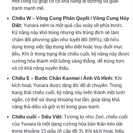
một công cụ giúp cô có khả năng đi đường và giao
tranh mạnh mẽ.
Chiêu W – Vòng Cung Phán Quyết / Vòng Cung Hủy
Diệt:
Yunara ném ra một quả cầu xoáy về phía trước.
Kỹ năng này khó trúng nhưng khi trúng đích sẽ làm
chậm đối phương gần như tuyệt đối (99%), rất hữu
dụng trong việc tập trung tiêu diệt hoặc truy đuổi mục
tiêu. Khi ở trong trạng thái chiêu cuối, kỹ năng này được
cường hóa thành một luồng sáng thẳng, dễ trúng hơn
và có khả năng xuyên thấu.
Chiêu E – Bước Chân Kanmei / Ảnh Vô Hình:
Khi
kích hoạt, Yunara được tăng tốc độ di chuyển. Trong
trạng thái chiêu cuối, kỹ năng này biến thành một lướt
ngắn, có thể sử dụng khoảng hai lần, giúp tăng khả
năng thả diều và giữ vị trí trong giao tranh.
Chiêu cuối – Siêu Việt:
Tương tự như Zeri, chiêu cuối
của Yunara là một dạng cường hóa bản thân kéo dài
trong khoảng 15 giây (ở cấp độ 3). Khi kích hoạt, hiệu