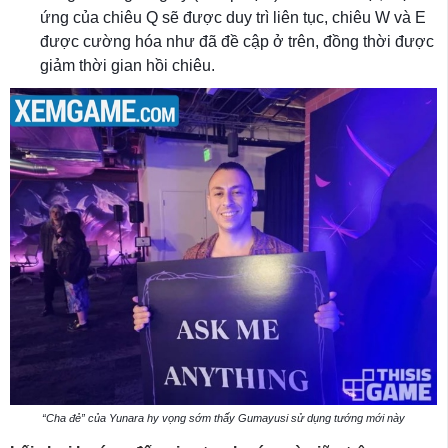
ứng của chiêu Q sẽ được duy trì liên tục, chiêu W và E
được cường hóa như đã đề cập ở trên, đồng thời được
giảm thời gian hồi chiêu.
“Cha đẻ” của Yunara hy vọng sớm thấy Gumayusi sử dụng tướng mới này