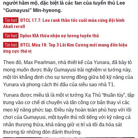
người hâm mộ, đặc biệt là các fan của tuyển thủ Lee
“Gumayusi” Min-hyeong.
ĐTCL 17.7: Leo rank thần tốc cuối mùa cùng đội hình
Tin hot
Akali reroll
Dplus KIA thừa nhận nợ lương tuyển thủ
Tin hot
ĐTCL Mùa 18: Top 3 Lõi Kim Cương mới mang đến hiệu
Tin hot
ứng cực thú vị
Theo đó, Max Pearlman, nhà thiết kế của Yunara, đã bày tỏ
mong muốn được thấy Gumayusi trải nghiệm vị tướng này,
một lời khẳng định cho sự tương đồng giữa bộ kỹ năng của
Yunara và phong cách thi đấu của siêu sao nhà T1.
Yunara được miêu tả là một vị tướng Xạ Thủ “thuần túy”, tập
trung vào cơ chế di chuyển và tấn công cơ bản thay vì các
mẹo kỹ năng phức tạp. Điều này hoàn toàn phù hợp với lối
chơi của Gumayusi, một tuyển thủ nổi tiếng với kỹ năng cá
nhân thượng thừa, khả năng giữ vị trí và tối đa hóa sát
thương từ những đòn đánh thường.