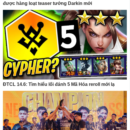
được hàng loạt teaser tướng Darkin mới
ĐTCL 14.6: Tìm hiểu lối đánh 5 Mã Hóa reroll mới lạ