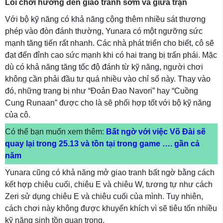
Lối chơi hướng đến giao tranh sớm và giữa trận
Với bộ kỹ năng có khả năng cộng thêm nhiều sát thương
phép vào đòn đánh thường, Yunara có một ngưỡng sức
mạnh tăng tiến rất nhanh. Các nhà phát triển cho biết, cô sẽ
đạt đến đỉnh cao sức mạnh khi có hai trang bị trấn phái. Mặc
dù có khả năng tăng tốc độ đánh từ kỹ năng, người chơi
không cần phải đầu tư quá nhiều vào chỉ số này. Thay vào
đó, những trang bị như “Đoản Đao Navori” hay “Cuồng
Cung Runaan” được cho là sẽ phối hợp tốt với bộ kỹ năng
của cô.
Có thể bạn muốn xem thêm:
Bất ngờ với việc Võ Đài sẽ
quay lại trong 25.13 và tồn tại trong game …. gần cả
năm
Yunara cũng có khả năng mở giao tranh bất ngờ bằng cách
kết hợp chiêu cuối, chiêu E và chiêu W, tương tự như cách
Zeri sử dụng chiêu E và chiêu cuối của mình. Tuy nhiên,
cách chơi này không được khuyến khích vì sẽ tiêu tốn nhiều
kỹ năng sinh tồn quan trọng.