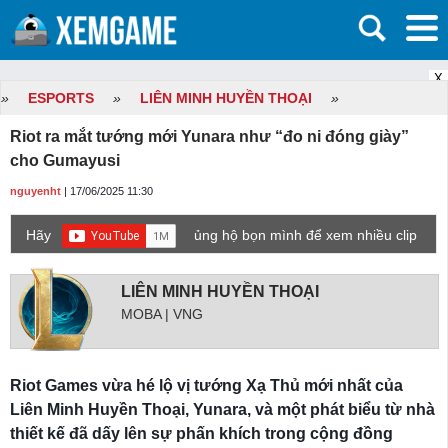
X
»
ESPORTS
»
LIÊN MINH HUYỀN THOẠI
»
Riot ra mắt tướng mới Yunara như “đo ni đóng giày”
cho Gumayusi
nguyenht
| 17/06/2025 11:30
Hãy
ủng hộ bọn mình để xem nhiều clip
game mới hơn nhé!
LIÊN MINH HUYỀN THOẠI
MOBA | VNG
Riot Games vừa hé lộ vị tướng Xạ Thủ mới nhất của
Liên Minh Huyền Thoại, Yunara, và một phát biểu từ nhà
thiết kế đã dấy lên sự phấn khích trong cộng đồng