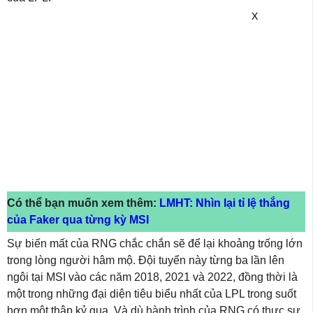
X
Có thể bạn muốn xem thêm:
LMHT: Nhìn lại tỉ lệ thắng
của Faker qua từng kỳ MSI
Sự biến mất của RNG chắc chắn sẽ để lại khoảng trống lớn
trong lòng người hâm mộ. Đội tuyển này từng ba lần lên
ngôi tại MSI vào các năm 2018, 2021 và 2022, đồng thời là
một trong những đại diện tiêu biểu nhất của LPL trong suốt
hơn một thập kỷ qua. Và dù hành trình của RNG có thực sự