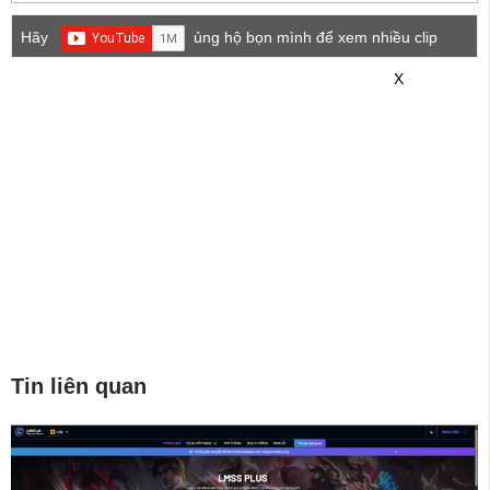
Hãy
ủng hộ bọn mình để xem nhiều clip
game mới hơn nhé!
X
Tin liên quan