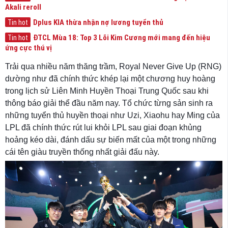
Akali reroll
Dplus KIA thừa nhận nợ lương tuyển thủ
Tin hot
ĐTCL Mùa 18: Top 3 Lõi Kim Cương mới mang đến hiệu
Tin hot
ứng cực thú vị
Trải qua nhiều năm thăng trầm, Royal Never Give Up (RNG)
dường như đã chính thức khép lại một chương huy hoàng
trong lịch sử Liên Minh Huyền Thoại Trung Quốc sau khi
thông báo giải thể đầu năm nay. Tổ chức từng sản sinh ra
những tuyển thủ huyền thoại như Uzi, Xiaohu hay Ming của
LPL đã chính thức rút lui khỏi LPL sau giai đoạn khủng
hoảng kéo dài, đánh dấu sự biến mất của một trong những
cái tên giàu truyền thống nhất giải đấu này.