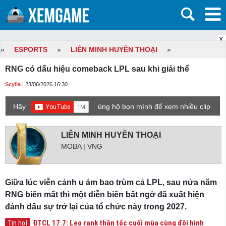
X
»
ESPORTS
»
LIÊN MINH HUYỀN THOẠI
»
RNG có dấu hiệu comeback LPL sau khi giải thể
Scylla
| 23/06/2026 16:30
Hãy
ủng hộ bọn mình để xem nhiều clip
game mới hơn nhé!
LIÊN MINH HUYỀN THOẠI
MOBA | VNG
Giữa lúc viễn cảnh u ám bao trùm cả LPL, sau nửa năm
RNG biến mất thì một diễn biến bất ngờ đã xuất hiện
đánh dấu sự trở lại của tổ chức này trong 2027.
ĐTCL 17.7: Leo rank thần tốc cuối mùa cùng đội hình
Tin hot