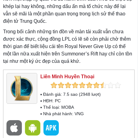
khép lại hay không, những dấu ấn mà tổ chức này để lại
vẫn sẽ mãi là một phần quan trọng trong lịch sử thể thao
điện tử Trung Quốc.
Trong bối cảnh những tin đồn về màn tái xuất vẫn chưa
được xác thực, cộng đồng LPL có lẽ sẽ còn phải chờ thêm
thời gian để biết liệu cái tên Royal Never Give Up có thể
một lần nữa xuất hiện trên Summoner’s Rift hay chỉ còn tồn
tại như một ký ức đẹp của quá khứ.
Liên Minh Huyền Thoại
▪ Đánh giá:
7.5
sao (
2948
lượt)
▪ HĐH:
PC
▪ Thể loại:
MOBA
▪ Nhà phát hành: VNG