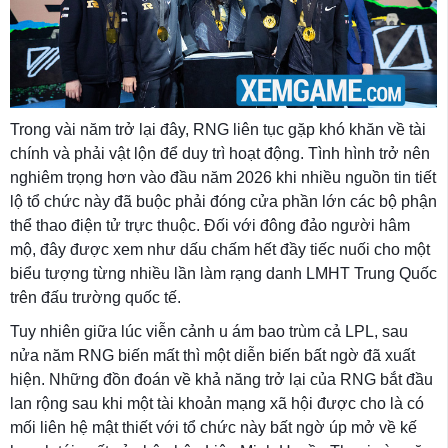
Trong vài năm trở lại đây, RNG liên tục gặp khó khăn về tài
chính và phải vật lộn để duy trì hoạt động. Tình hình trở nên
nghiêm trọng hơn vào đầu năm 2026 khi nhiều nguồn tin tiết
lộ tổ chức này đã buộc phải đóng cửa phần lớn các bộ phận
thể thao điện tử trực thuộc. Đối với đông đảo người hâm
mộ, đây được xem như dấu chấm hết đầy tiếc nuối cho một
biểu tượng từng nhiều lần làm rạng danh LMHT Trung Quốc
trên đấu trường quốc tế.
Tuy nhiên giữa lúc viễn cảnh u ám bao trùm cả LPL, sau
nửa năm RNG biến mất thì một diễn biến bất ngờ đã xuất
hiện. Những đồn đoán về khả năng trở lại của RNG bắt đầu
lan rộng sau khi một tài khoản mạng xã hội được cho là có
mối liên hệ mật thiết với tổ chức này bất ngờ úp mở về kế