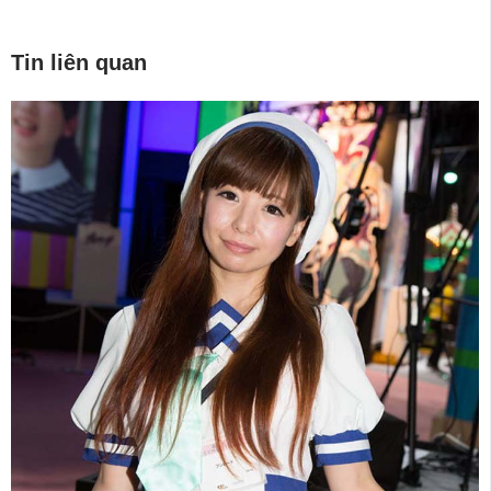
Tin liên quan