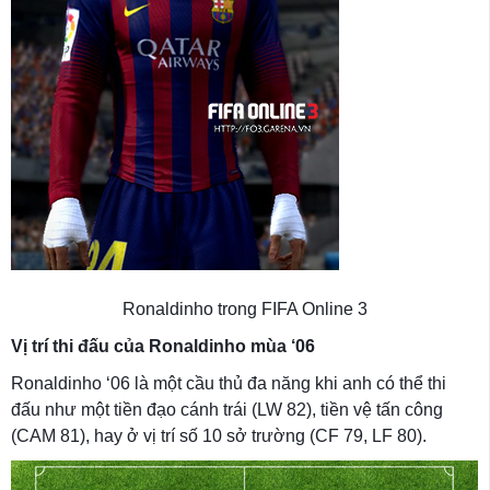
Ronaldinho trong FIFA Online 3
Vị trí thi đấu của Ronaldinho mùa ‘06
Ronaldinho ‘06 là một cầu thủ đa năng khi anh có thể thi
đấu như một tiền đạo cánh trái (LW 82), tiền vệ tấn công
(CAM 81), hay ở vị trí số 10 sở trường (CF 79, LF 80).