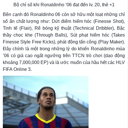
Bộ chỉ số khi Ronaldinho ‘06 đạt đến lv. 20, thẻ +1
Bên cạnh đó Ronaldinho 06 còn sở hữu một loạt những chỉ
số ẩn chất lượng như: Dứt điểm hiểm hóc (Finesse Shot),
Tinh tế (Flair), Rê bóng kỹ thuật (Technical Dribbler), Bậc
thầy chọc khe (Through Balls), Sút phạt hiểm hóc (Takes
Finesse Style Free Kicks), phát động tấn công (Play Maker).
Đây chính là một trong những lý do khiến Ronaldinho mùa
’06 có giá cao ngất ngưởng trên TTCN trò chơi (dao động
khoảng 7,000,000 EP) và là ước muốn của hầu hết các HLV
FIFA Online 3.