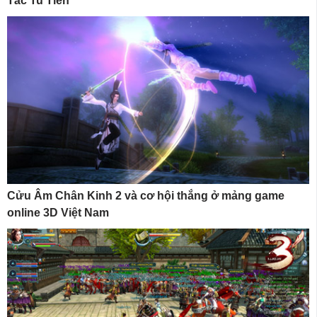
Tác Tu Tiên
Cửu Âm Chân Kinh 2 và cơ hội thắng ở mảng game
online 3D Việt Nam