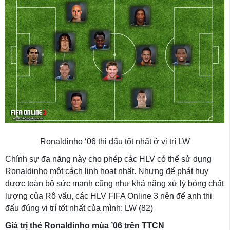
Ronaldinho ‘06 thi đấu tốt nhất ở vị trí LW
Chính sự đa năng này cho phép các HLV có thể sử dụng
Ronaldinho một cách linh hoạt nhất. Nhưng để phát huy
được toàn bộ sức mạnh cũng như khả năng xử lý bóng chất
lượng của Rô vẩu, các HLV FIFA Online 3 nên để anh thi
đấu đúng vị trí tốt nhất của mình: LW (82)
Giá trị thẻ Ronaldinho mùa ’06 trên TTCN