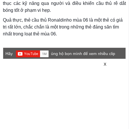
thục các kỹ năng qua người và điều khiển cầu thủ rê dắt
bóng tốt ở phạm vi hẹp.
Quả thực, thẻ cầu thủ Ronaldinho mùa 06 là một thẻ có giá
trị rất lớn, chắc chắn là một trong những thẻ đáng săn tìm
nhất trong loạt thẻ mùa 06.
Hãy
ủng hộ bọn mình để xem nhiều clip
game mới hơn nhé!
X