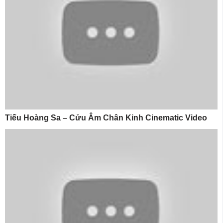
Tiếu Hoàng Sa – Cửu Âm Chân Kinh Cinematic Video