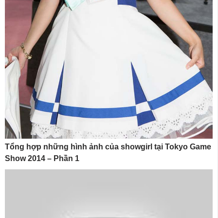
Tổng hợp những hình ảnh của showgirl tại Tokyo Game
Show 2014 – Phần 1