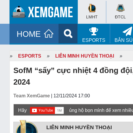
LMHT
ĐTCL
HOME
ESPORTS
BẮN S
»
ESPORTS
»
LIÊN MINH HUYỀN THOẠI
»
SofM “sấy” cực nhiệt 4 đồng độ
2024
Team XemGame
| 12/11/2024 17:00
Hãy
ủng hộ bọn mình để xem nhiề
LIÊN MINH HUYỀN THOẠI