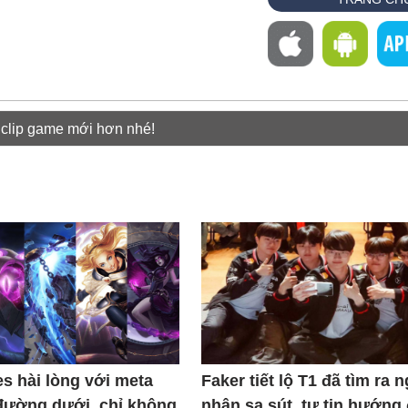
 clip game mới hơn nhé!
s hài lòng với meta
Faker tiết lộ T1 đã tìm ra 
đường dưới, chỉ không
nhân sa sút, tự tin hướng