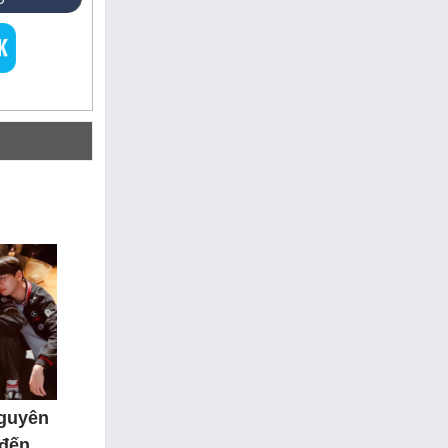
nguyên
 đến