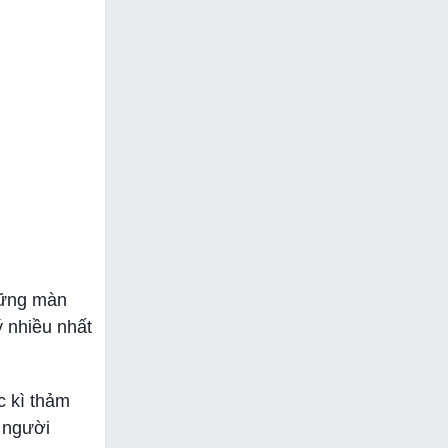
hững màn
 nhiều nhất
c kì thảm
à người