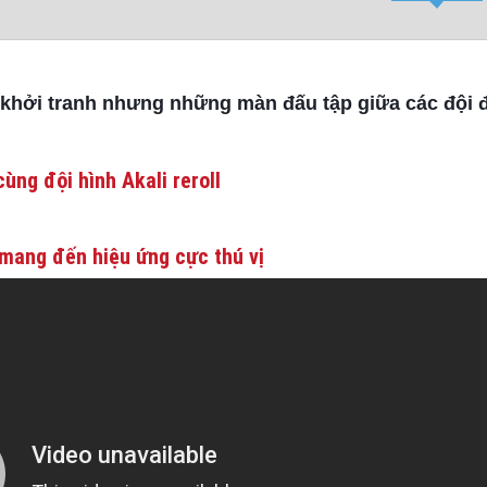
 khởi tranh nhưng những màn đấu tập giữa các đội
ùng đội hình Akali reroll
mang đến hiệu ứng cực thú vị