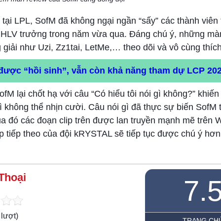
 tại LPL, SofM đã không ngại ngần “sấy” các thành viên 
trò HLV trưởng trong năm vừa qua. Đáng chú ý, những mà
giải như Uzi, Zz1tai, LetMe,… theo dõi và vô cùng thích
 được “hồi sinh”, vẫn còn khả năng tham dự LCP 20
SofM lại chốt hạ với câu “Có hiểu tôi nói gì không?” khi
 không thể nhịn cười. Câu nói gì đã thực sự biến SofM 
a đó các đoạn clip trên được lan truyền mạnh mẽ trên 
 tập tiếp theo của đội kRYSTAL sẽ tiếp tục được chú ý hơ
Thoại
7.
lượt)
TRANG CH