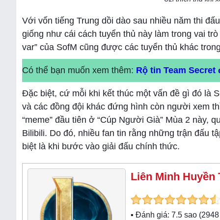
Với vốn tiếng Trung dồi dào sau nhiều năm thi đấu
giống như cái cách tuyển thủ này làm trong vai 
var” của SofM cũng được các tuyển thủ khác trong 
Có thể bạn muốn xem thêm:
Rộ tin Team Secret
Đặc biệt, cứ mỗi khi kết thúc một vấn đề gì đó là 
và các đồng đội khác đứng hình còn người xem thì
“meme” đầu tiên ở “Cúp Người Già” Mùa 2 này, qu
Bilibili. Do đó, nhiều fan tin rằng những trận đấu
biệt là khi bước vào giải đấu chính thức.
Liên Minh Huyền 
▪ Đánh giá:
7.5
sao (
2948