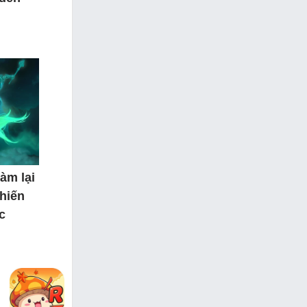
àm lại
hiến
c