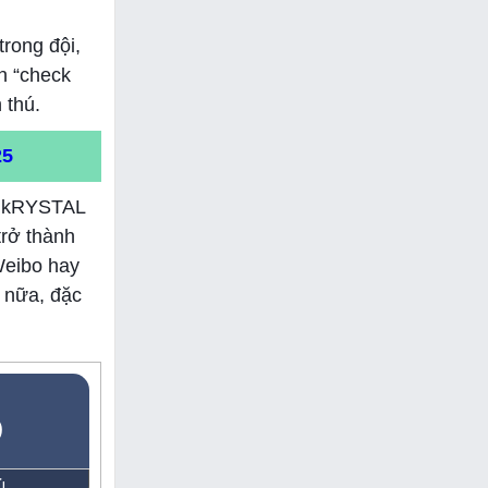
trong đội,
n “check
 thú.
25
ến kRYSTAL
trở thành
Weibo hay
n nữa, đặc
5
Ủ