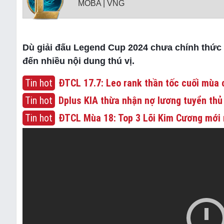
MOBA | VNG
Dù giải đấu Legend Cup 2024 chưa chính thức
đến nhiều nội dung thú vị.
Tin hot
ĐTCL 17.7: Leo rank thần tốc cuối mùa c
Tin hot
Dplus KIA thừa nhận nợ lương tuyển thủ
Tin hot
ĐTCL Mùa 18: Top 3 Lõi Kim Cương mới 