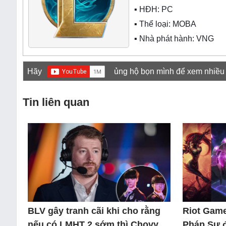
▪ HĐH:
PC
▪ Thể loại:
MOBA
▪ Nhà phát hành: VNG
Hãy
ủng hộ bọn mình để xem nhiều
Tin liên quan
BLV gây tranh cãi khi cho rằng
Riot Game
nếu có LMHT 2 sớm thì Chovy
Pháp Sư 