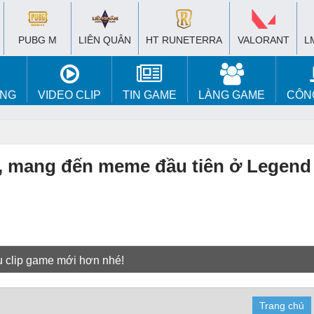
PUBG M
LIÊN QUÂN
HT RUNETERRA
VALORANT
L
ÚNG
VIDEO CLIP
TIN GAME
LÀNG GAME
CÔN
i, mang đến meme đầu tiên ở Legen
u clip game mới hơn nhé!
Trang chủ