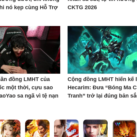
khi nó kẹp cùng Hỗ Trợ
CKTG 2026
thần đồng LMHT của
Cộng đồng LMHT hiến kế l
c một thời, cựu sao
Hecarim: Đưa “Bóng Ma C
iaoYao sa ngã vì tệ nạn
Tranh” trở lại đúng bản sắ