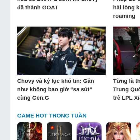
đã thành GOAT
hài lòng 
roaming
Chovy và kỷ lục khó tin: Gần
Từng là 
như không bao giờ “sa sút”
Trung Quố
cùng Gen.G
trẻ LPL X
GAME HOT TRONG TUẦN