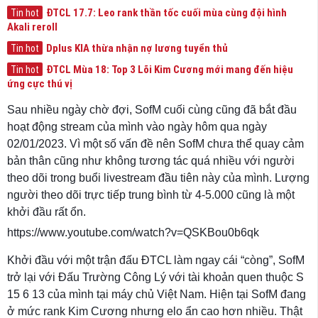
ĐTCL 17.7: Leo rank thần tốc cuối mùa cùng đội hình
Tin hot
Akali reroll
Dplus KIA thừa nhận nợ lương tuyển thủ
Tin hot
ĐTCL Mùa 18: Top 3 Lõi Kim Cương mới mang đến hiệu
Tin hot
ứng cực thú vị
Sau nhiều ngày chờ đợi, SofM cuối cùng cũng đã bắt đầu
hoạt động stream của mình vào ngày hôm qua ngày
02/01/2023. Vì một số vấn đề nên SofM chưa thể quay cảm
bản thân cũng như không tương tác quá nhiều với người
theo dõi trong buổi livestream đầu tiên này của mình. Lượng
người theo dõi trực tiếp trung bình từ 4-5.000 cũng là một
khởi đầu rất ổn.
https://www.youtube.com/watch?v=QSKBou0b6qk
Khởi đầu với một trận đấu ĐTCL làm ngay cái “còng”, SofM
trở lại với Đấu Trường Công Lý với tài khoản quen thuộc S
15 6 13 của mình tại máy chủ Việt Nam. Hiện tại SofM đang
ở mức rank Kim Cương nhưng elo ẩn cao hơn nhiều. Thật