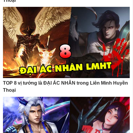
Thoại
TOP 8 vị tướng là ĐẠI ÁC NHÂN trong Liên Minh Huyền
Thoại