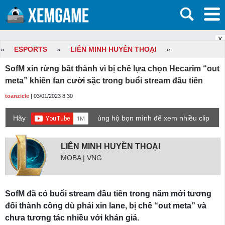
X
»
ESPORTS
»
LIÊN MINH HUYỀN THOẠI
»
SofM xin rừng bất thành vì bị chê lựa chọn Hecarim “out
meta” khiến fan cười sặc trong buổi stream đầu tiên
toanzicle
| 03/01/2023 8:30
Hãy
ủng hộ bọn mình để xem nhiều clip
game mới hơn nhé!
LIÊN MINH HUYỀN THOẠI
MOBA | VNG
SofM đã có buổi stream đầu tiên trong năm mới tương
đối thành công dù phải xin lane, bị chê “out meta” và
chưa tương tác nhiều với khán giả.