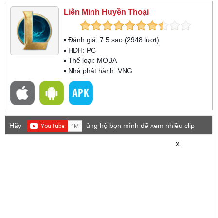
Liên Minh Huyền Thoại
▪ Đánh giá:
7.5
sao (
2948
lượt)
▪ HĐH:
PC
▪ Thể loại:
MOBA
▪ Nhà phát hành: VNG
Hãy
ủng hộ bọn mình để xem nhiều clip
game mới hơn nhé!
X