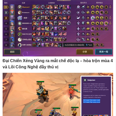
Đại Chiến Xẻng Vàng ra mắt chế độc lạ – hòa trộn mùa 4
và Lõi Công Nghệ đầy thú vị