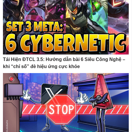
Tái Hiện ĐTCL 3.5: Hướng dẫn bài 6 Siêu Công Nghệ –
khi “chỉ số” đè hiệu ứng cực khỏe