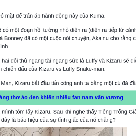
có mặt để trấn áp hành động này của Kuma.
có một đoạn hồi tưởng nhỏ diễn ra (diễn ra tiếp từ cản
và Bonney đã có một cuộc nói chuyện, Akainu cho rằng c
 mình….
a hai đối thủ ngang tài ngang sức là Luffy và Kizaru sẽ di
 chiến đấu của Kizaru vs Luffy Snake-man.
e Man, Kizaru bắt đầu tấn công anh ta bằng một cú đá đầ
àng thơ áo đen khiến nhiều fan nam vấn vương
a mình tóm lấy Kizaru. Sau khi nghe thấy Tiếng Trống Gi
 đây là báo hiệu của sự tỉnh giấc của nó chăng?