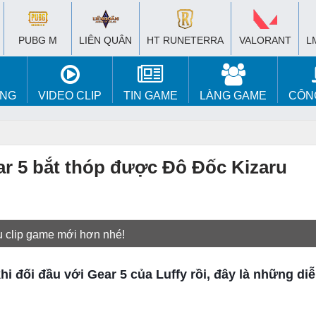
PUBG M
LIÊN QUÂN
HT RUNETERRA
VALORANT
L
ÚNG
VIDEO CLIP
TIN GAME
LÀNG GAME
CÔN
ear 5 bắt thóp được Đô Đốc Kizaru
u clip game mới hơn nhé!
hi đối đầu với Gear 5 của Luffy rồi, đây là những di