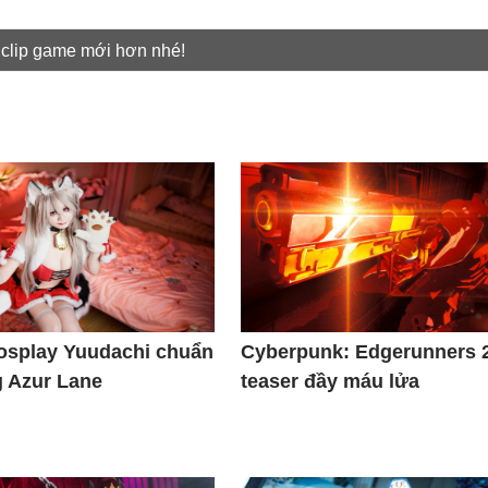
 clip game mới hơn nhé!
osplay Yuudachi chuẩn
Cyberpunk: Edgerunners 2
g Azur Lane
teaser đầy máu lửa