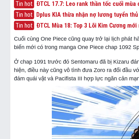
Tin hot
ĐTCL 17.7: Leo rank thần tốc cuối mùa c
Tin hot
Dplus KIA thừa nhận nợ lương tuyển thủ
Tin hot
ĐTCL Mùa 18: Top 3 Lõi Kim Cương mới 
Cuối cùng One Piece cũng quay trở lại lịch phát hà
biến mới có trong manga One Piece chap 1092 Spo
Ở chap 1091 trước đó Sentomaru đã bị Kizaru đánh
hiện, điều này cũng vô tình đưa Zoro ra đối đầu vớ
đám quái vật và Pacifista III hợp lực ngăn cản 