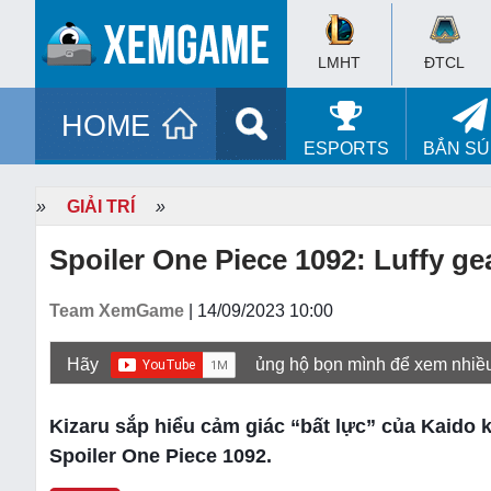
LMHT
ĐTCL
HOME
ESPORTS
BẮN S
»
GIẢI TRÍ
»
Spoiler One Piece 1092: Luffy g
Team XemGame
| 14/09/2023 10:00
Hãy
ủng hộ bọn mình để xem nhiề
Kizaru sắp hiểu cảm giác “bất lực” của Kaido k
Spoiler One Piece 1092.