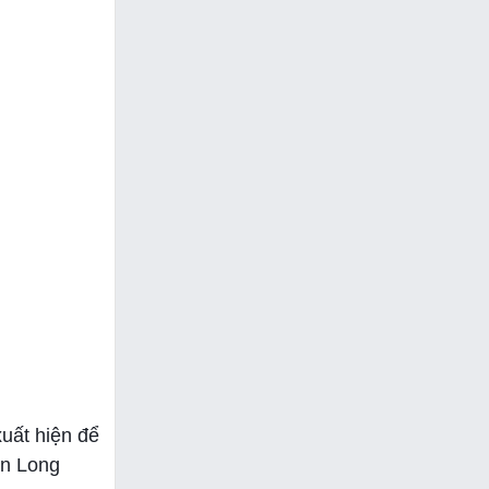
uất hiện để
ên Long