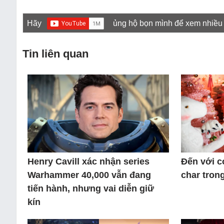
Hãy
ủng hộ bọn mình để xem nhiều
Tin liên quan
Henry Cavill xác nhận series
Đến với c
Warhammer 40,000 vẫn đang
char tron
tiến hành, nhưng vai diễn giữ
kín