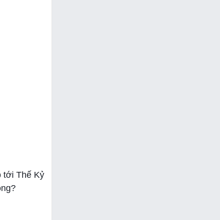
p tới Thế Kỷ
ông?