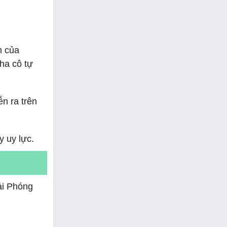
h của
ha cô tự
ễn ra trên
y uy lực.
ải Phóng