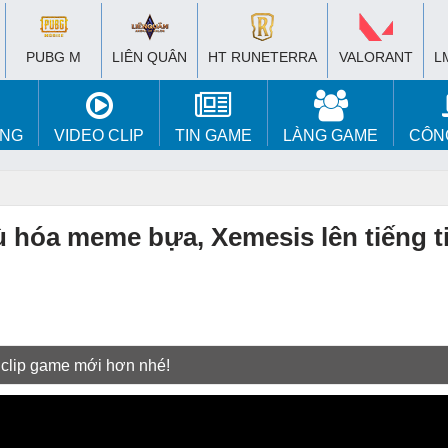
PUBG M
LIÊN QUÂN
HT RUNETERRA
VALORANT
L
ÚNG
VIDEO CLIP
TIN GAME
LÀNG GAME
CÔN
ù hóa meme bựa, Xemesis lên tiếng t
 clip game mới hơn nhé!