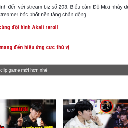
đến với stream biz số 203: Biểu cảm Độ Mixi nhảy dù
streamer bóc phốt nền tảng chấn động.
ùng đội hình Akali reroll
mang đến hiệu ứng cực thú vị
 clip game mới hơn nhé!