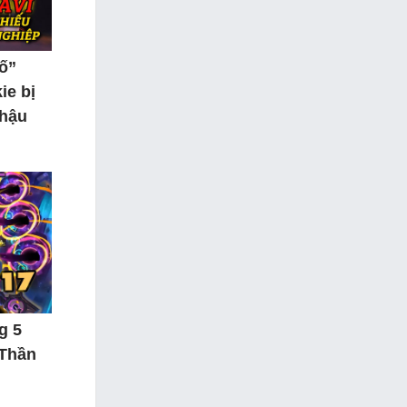
tố”
ie bị
 hậu
g 5
 Thần