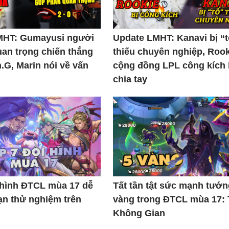
MHT: Gumayusi người
Update LMHT: Kanavi bị “
uan trọng chiến thắng
thiếu chuyên nghiệp, Rook
.G, Marin nói về vấn
cộng đồng LPL công kích
chia tay
 hình ĐTCL mùa 17 dễ
Tất tần tật sức mạnh tướn
ạn thử nghiệm trên
vàng trong ĐTCL mùa 17:
Không Gian