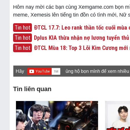
Hôm nay mời các bạn cùng Xemgame.com bọn mình 
meme, Xemesis lên tiếng tin đồn có tình mới, Nữ 
Tin hot
ĐTCL 17.7: Leo rank thần tốc cuối mùa c
Tin hot
Dplus KIA thừa nhận nợ lương tuyển thủ
Tin hot
ĐTCL Mùa 18: Top 3 Lõi Kim Cương mới 
Hãy
ủng hộ bọn mình để xem nhiều
Tin liên quan