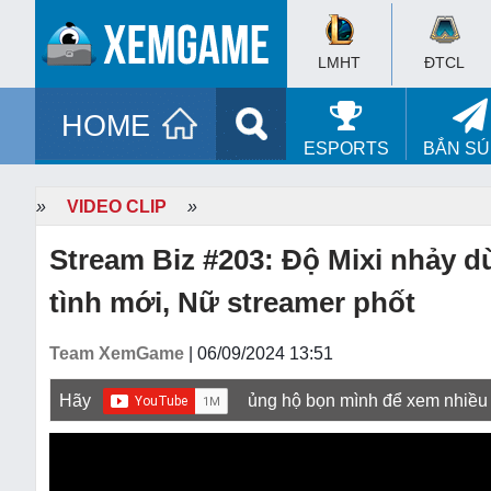
LMHT
ĐTCL
HOME
ESPORTS
BẮN S
»
VIDEO CLIP
»
Stream Biz #203: Độ Mixi nhảy d
tình mới, Nữ streamer phốt
Team XemGame
| 06/09/2024 13:51
Hãy
ủng hộ bọn mình để xem nhiều