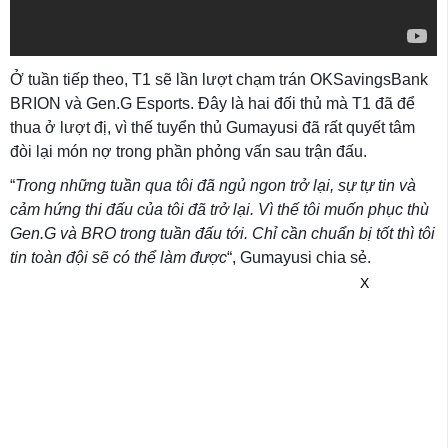
Ở tuần tiếp theo, T1 sẽ lần lượt chạm trán OKSavingsBank
BRION và Gen.G Esports. Đây là hai đối thủ mà T1 đã để
thua ở lượt đị, vì thế tuyển thủ Gumayusi đã rất quyết tâm
đòi lại món nợ trong phần phỏng vấn sau trận đấu.
“
Trong những tuần qua tôi đã ngủ ngon trở lại, sự tự tin và
cảm hứng thi đấu của tôi đã trở lại. Vì thế tôi muốn phục thù
Gen.G và BRO trong tuần đấu tới. Chỉ cần chuẩn bị tốt thì tôi
tin toàn đội sẽ có thể làm được
“, Gumayusi chia sẻ.
X