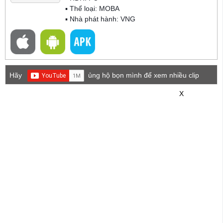
▪ Thể loại:
MOBA
▪ Nhà phát hành: VNG
Hãy
ủng hộ bọn mình để xem nhiều clip
game mới hơn nhé!
X