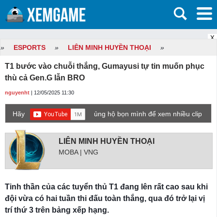
X
»
ESPORTS
»
LIÊN MINH HUYỀN THOẠI
»
T1 bước vào chuỗi thắng, Gumayusi tự tin muốn phục
thù cả Gen.G lẫn BRO
nguyenht
| 12/05/2025 11:30
Hãy
ủng hộ bọn mình để xem nhiều clip
game mới hơn nhé!
LIÊN MINH HUYỀN THOẠI
MOBA | VNG
Tinh thần của các tuyển thủ T1 đang lên rất cao sau khi
đội vừa có hai tuần thi đấu toàn thắng, qua đó trở lại vị
trí thứ 3 trên bảng xếp hạng.