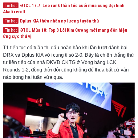
ĐTCL 17.7: Leo rank thần tốc cuối mùa cùng đội hình
Tin hot
Akali reroll
Dplus KIA thừa nhận nợ lương tuyển thủ
Tin hot
ĐTCL Mùa 18: Top 3 Lõi Kim Cương mới mang đến hiệu
Tin hot
ứng cực thú vị
T1 tiếp tục có tuần thi đấu hoàn hảo khi lần lượt đánh bại
DRX và Dplus KIA với cùng tỉ số 2-0. Đây là chiến thắng thứ
tư liên tiếp của nhà ĐKVĐ CKTG ở Vòng bảng LCK
Rounds 1-2, đồng thời đội cũng không để thua bất cứ ván
nào trong hai tuần vừa qua.