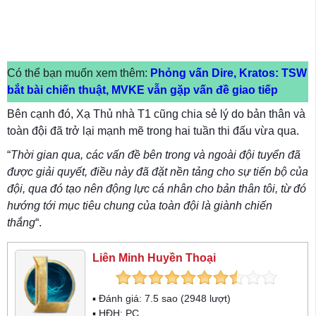
Có thể bạn muốn xem thêm:
Phỏng vấn Dire, Kratos: TSW
bắt bài chiến thuật, MVKE vẫn gặp vấn đề giao tiếp
Bên cạnh đó, Xạ Thủ nhà T1 cũng chia sẻ lý do bản thân và
toàn đội đã trở lại mạnh mẽ trong hai tuần thi đấu vừa qua.
“
Thời gian qua, các vấn đề bên trong và ngoài đội tuyển đã
được giải quyết, điều này đã đặt nền tảng cho sự tiến bộ của
đội, qua đó tạo nên động lực cá nhân cho bản thân tôi, từ đó
hướng tới mục tiêu chung của toàn đội là giành chiến
thắng
“.
Liên Minh Huyền Thoại
▪ Đánh giá:
7.5
sao (
2948
lượt)
▪ HĐH:
PC