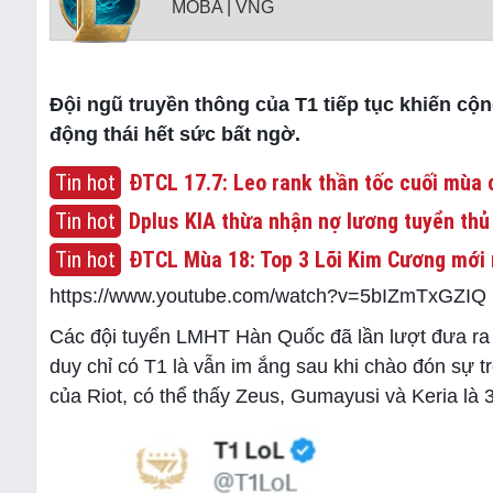
MOBA | VNG
Đội ngũ truyền thông của T1 tiếp tục khiến cộ
động thái hết sức bất ngờ.
Tin hot
ĐTCL 17.7: Leo rank thần tốc cuối mùa c
Tin hot
Dplus KIA thừa nhận nợ lương tuyển thủ
Tin hot
ĐTCL Mùa 18: Top 3 Lõi Kim Cương mới 
https://www.youtube.com/watch?v=5bIZmTxGZIQ
Các đội tuyển LMHT Hàn Quốc đã lần lượt đưa ra 
duy chỉ có T1 là vẫn im ắng sau khi chào đón sự t
của Riot, có thể thấy Zeus, Gumayusi và Keria là