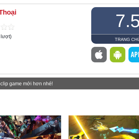
Thoại
7.
lượt)
TRANG CH
 clip game mới hơn nhé!