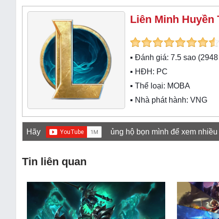
Liên Minh Huyền 
▪ Đánh giá:
7.5
sao (
2948
▪ HĐH:
PC
▪ Thể loại:
MOBA
▪ Nhà phát hành: VNG
Hãy
ủng hộ bọn mình để xem nhiều
Tin liên quan