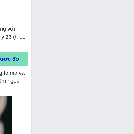
ồng với
y 23 (theo
trước đó
ng tò mò và
nằm ngoài