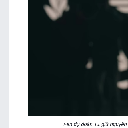
Fan dự đoán T1 giữ nguyên 