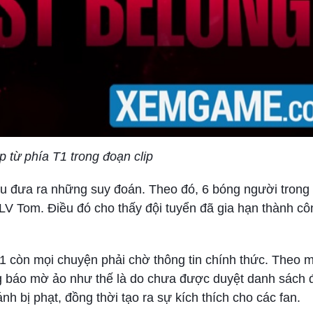
p từ phía T1 trong đoạn clip
ầu đưa ra những suy đoán. Theo đó, 6 bóng người trong 
HLV Tom. Điều đó cho thấy đội tuyển đã gia hạn thành cô
T1 còn mọi chuyện phải chờ thông tin chính thức. Theo m
ng báo mờ ảo như thế là do chưa được duyệt danh sách đ
h bị phạt, đồng thời tạo ra sự kích thích cho các fan.