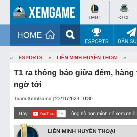
LMHT
ĐTCL
HOME
ESPORTS
BẮN S
»
ESPORTS
»
LIÊN MINH HUYỀN THOẠI
»
T1 ra thông báo giữa đêm, hàng 
ngờ tới
Team XemGame
| 23/11/2023 10:30
Hãy
ủng hộ bọn mình để xem nhiề
LIÊN MINH HUYỀN THOẠI