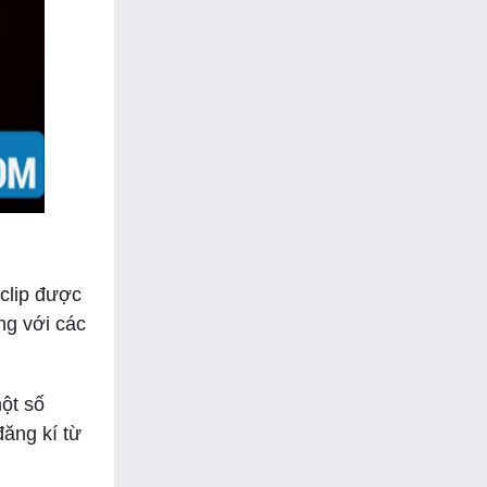
clip được
ng với các
ột số
ăng kí từ