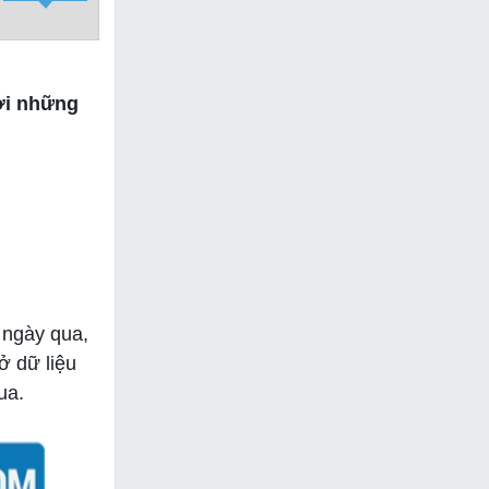
với những
 ngày qua,
ở dữ liệu
ua.