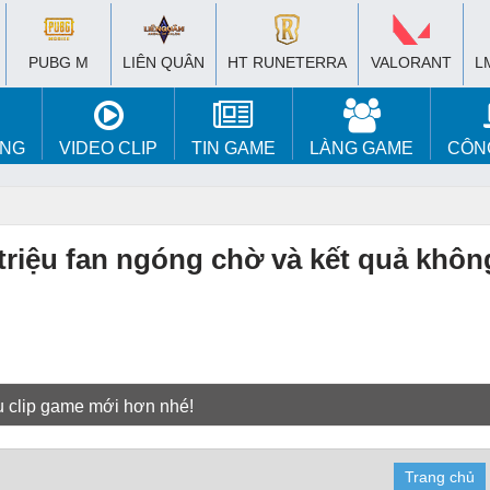
PUBG M
LIÊN QUÂN
HT RUNETERRA
VALORANT
L
ÚNG
VIDEO CLIP
TIN GAME
LÀNG GAME
CÔN
triệu fan ngóng chờ và kết quả không
u clip game mới hơn nhé!
Trang chủ