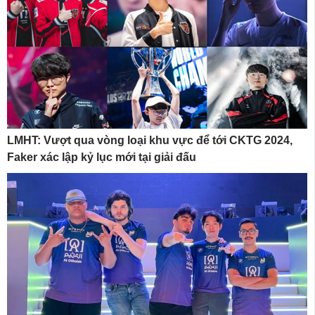
LMHT: Vượt qua vòng loại khu vực để tới CKTG 2024,
Faker xác lập kỷ lục mới tại giải đấu