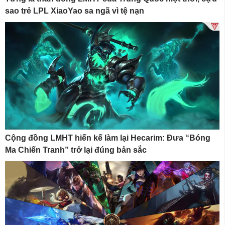
sao trẻ LPL XiaoYao sa ngã vì tệ nạn
Cộng đồng LMHT hiến kế làm lại Hecarim: Đưa “Bóng
Ma Chiến Tranh” trở lại đúng bản sắc