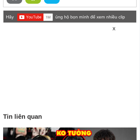
Hãy
ủng hộ bọn mình để xem nhiều clip
game mới hơn nhé!
X
Tin liên quan