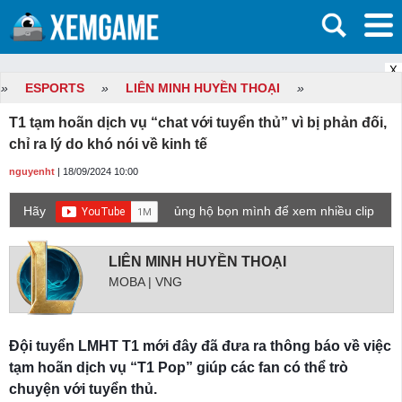
X
»
ESPORTS
»
LIÊN MINH HUYỀN THOẠI
»
T1 tạm hoãn dịch vụ “chat với tuyển thủ” vì bị phản đối,
chỉ ra lý do khó nói về kinh tế
nguyenht
| 18/09/2024 10:00
Hãy
ủng hộ bọn mình để xem nhiều clip
game mới hơn nhé!
LIÊN MINH HUYỀN THOẠI
MOBA | VNG
Đội tuyển LMHT T1 mới đây đã đưa ra thông báo về việc
tạm hoãn dịch vụ “T1 Pop” giúp các fan có thể trò
chuyện với tuyển thủ.