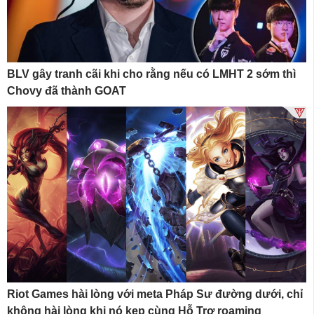
BLV gây tranh cãi khi cho rằng nếu có LMHT 2 sớm thì
Chovy đã thành GOAT
Riot Games hài lòng với meta Pháp Sư đường dưới, chỉ
không hài lòng khi nó kẹp cùng Hỗ Trợ roaming