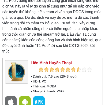
“T1 Pop”, đồng thời đội tuyển cũng giải thích rằng việc mở
dịch vụ này là vì lý do kinh tế cũng như để bù đắp cho việc
các tuyển thủ không thể stream vì vấn nạn DDOS trong mùa
giải vừa qua. Do đó, dịch vụ này được mở ra để các thành
viên trong đội có thêm cơ hội giao lưu với fan, xây dựng
hình ảnh cá nhân cũng như có thêm nguồn thu nhập khác
trong thời gian chưa thể stream trở lại. Dẫu vậy, T1 cũng
cân nhắc ý kiến của cộng đồng fan và tình hình hiện tại, qua
đó quyết định hoãn “T1 Pop” tới sau khi CKTG 2024 kết
thúc.
Liên Minh Huyền Thoại
▪ Đánh giá:
7.5
sao (
2948
lượt)
▪ HĐH:
PC
▪ Thể loại:
MOBA
▪ Nhà phát hành: VNG