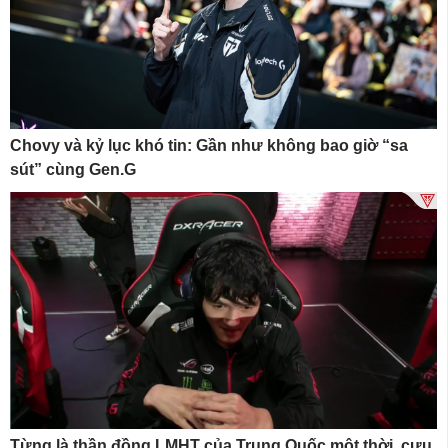
Chovy và kỷ lục khó tin: Gần như không bao giờ “sa
sút” cùng Gen.G
Từng là thần đồng LMHT của Trung Quốc một thời, cựu