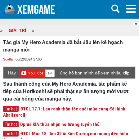
X
»
GIẢI TRÍ
»
Tác giả My Hero Academia đã bắt đầu lên kế họach
manga mới
Scylla
| 06/12/2024 17:00
Hãy
ủng hộ bọn mình để xem nhiều clip
game mới hơn nhé!
Sau thành công của My Hero Academia, tác phẩm kế
tiếp của Horikoshi sẽ phải thật sự ấn tượng mới vượt
qua cái bóng của manga này.
ĐTCL 17.7: Leo rank thần tốc cuối mùa cùng đội hình
Tin hot
Akali reroll
Dplus KIA thừa nhận nợ lương tuyển thủ
Tin hot
ĐTCL Mùa 18: Top 3 Lõi Kim Cương mới mang đến hiệu
Tin hot