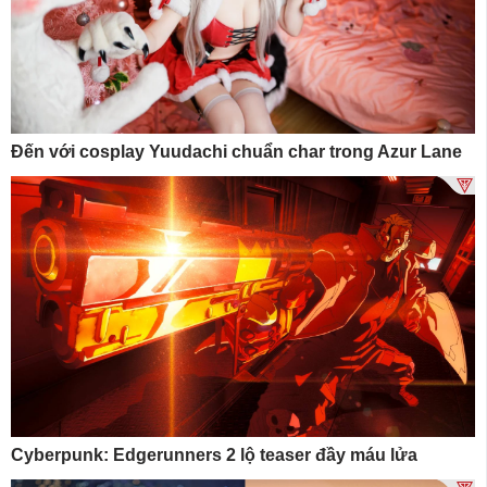
Đến với cosplay Yuudachi chuẩn char trong Azur Lane
Cyberpunk: Edgerunners 2 lộ teaser đầy máu lửa