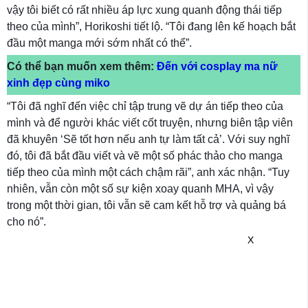
vậy tôi biết có rất nhiều áp lực xung quanh động thái tiếp
theo của mình”, Horikoshi tiết lộ. “Tôi đang lên kế hoạch bắt
đầu một manga mới sớm nhất có thể”.
Có thể bạn muốn xem thêm:
Đến với cosplay ma nữ
xinh đẹp cùng miko
“Tôi đã nghĩ đến việc chỉ tập trung vẽ dự án tiếp theo của
mình và để người khác viết cốt truyện, nhưng biên tập viên
đã khuyên ‘Sẽ tốt hơn nếu anh tự làm tất cả’. Với suy nghĩ
đó, tôi đã bắt đầu viết và vẽ một số phác thảo cho manga
tiếp theo của mình một cách chậm rãi”, anh xác nhận. “Tuy
nhiên, vẫn còn một số sự kiện xoay quanh MHA, vì vậy
trong một thời gian, tôi vẫn sẽ cam kết hỗ trợ và quảng bá
cho nó”.
X