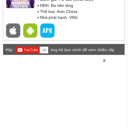
▪ HĐH:
Đa nền tảng
▪ Thể loại:
Auto Chess
▪ Nhà phát hành: VNG
Hãy
ủng hộ bọn mình để xem nhiều clip
game mới hơn nhé!
X