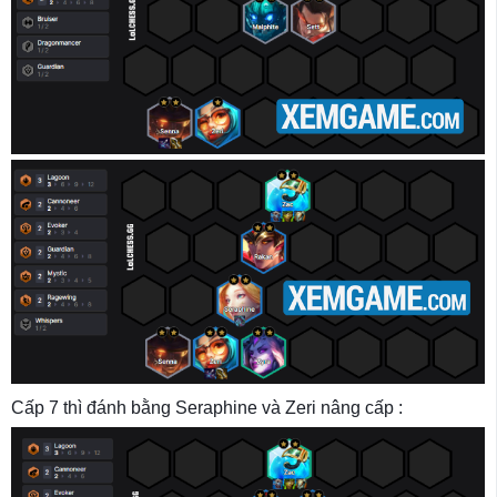
Cấp 7 thì đánh bằng Seraphine và Zeri nâng cấp :