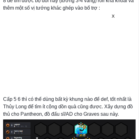
8 để tìm được bộ đôi này (tướng 3-4 vàng) roll khá khoai và
thêm một số vị tướng khác ghép vào bổ trợ :
X
Cấp 5 6 thì có thể dùng bất kỳ khung nào để def, tốt nhất là
Thủy Long để tìm ít cộng dồn quà cũng được. Xây dựng đồ
thủ cho Pantheon, đồ đấu sĩ/AD cho Graves sau này.