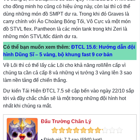
cho đồng minh họ cũng có hiệu ứng này, còn lại thì có thể
dùng những món đồ SMPT dư ra. Trong khi đó Graves là
carry chính với Áo Choàng Bóng Tối, Vô Cực và một món
đồ STVL flex. Pantheon là các món tank trong khi Zeri là
những món STVL/tốc đánh dư ra.
Có thể bạn muốn xem thêm:
ĐTCL 15.6: Hướng dẫn đội
hình Dũng Sĩ – 5 vàng, bộ khung fast 9 cơ bản
Về Lõi thì có thể lấy các Lõi cho khả năng roll/lên cấp vì
chúng ta cần cả cấp 8 và những vị tướng 3 vàng lên 3 sao
làm nền tảng để chiến thắng.
Dự kiến Tái Hiện ĐTCL 7.5 sẽ cập bến vào ngày 22/10 sắp
tới và đầy chắc chắn sẽ là một trong những đội hình hot
nhất khi chúng ra mắt.
Đấu Trường Chân Lý
▪ Đánh giá:
7.2
sao (
6940
lượt)