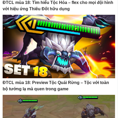
ĐTCL mùa 18: Tìm hiểu Tộc Hỏa – flex cho mọi đội hình
với hiệu ứng Thiêu Đốt hữu dụng
ĐTCL mùa 18: Preview Tộc Quái Rừng – Tộc với toàn
bộ tướng lạ mà quen trong game