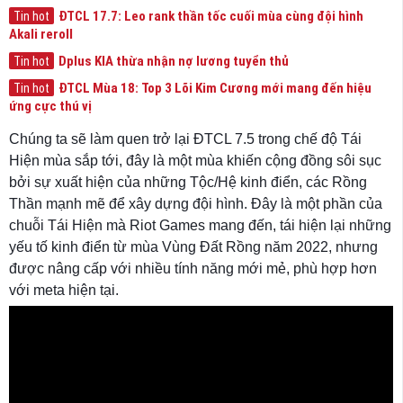
ĐTCL 17.7: Leo rank thần tốc cuối mùa cùng đội hình
Tin hot
Akali reroll
Dplus KIA thừa nhận nợ lương tuyển thủ
Tin hot
ĐTCL Mùa 18: Top 3 Lõi Kim Cương mới mang đến hiệu
Tin hot
ứng cực thú vị
Chúng ta sẽ làm quen trở lại ĐTCL 7.5 trong chế độ Tái
Hiện mùa sắp tới, đây là một mùa khiến cộng đồng sôi sục
bởi sự xuất hiện của những Tộc/Hệ kinh điển, các Rồng
Thần mạnh mẽ để xây dựng đội hình. Đây là một phần của
chuỗi Tái Hiện mà Riot Games mang đến, tái hiện lại những
yếu tố kinh điển từ mùa Vùng Đất Rồng năm 2022, nhưng
được nâng cấp với nhiều tính năng mới mẻ, phù hợp hơn
với meta hiện tại.