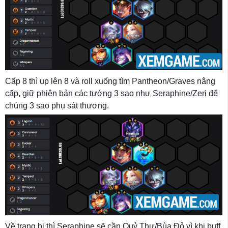
Cấp 8 thì up lên 8 và roll xuống tìm Pantheon/Graves nâng
cấp, giữ phiên bản các tướng 3 sao như Seraphine/Zeri để
chúng 3 sao phụ sát thương.
Về trang bị thì Seraphine sẽ cần Quỷ Thư/Bùa Đỏ vì khi buff