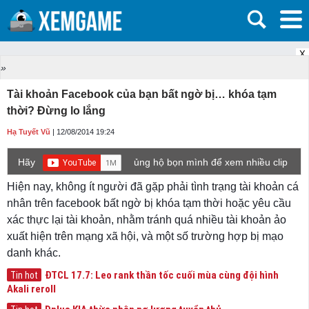
X
»
Tài khoản Facebook của bạn bất ngờ bị… khóa tạm
thời? Đừng lo lắng
Hạ Tuyết Vũ
| 12/08/2014 19:24
Hãy
ủng hộ bọn mình để xem nhiều clip
game mới hơn nhé!
Hiện nay, không ít người đã gặp phải tình trạng tài khoản cá
nhân trên facebook bất ngờ bị khóa tạm thời hoặc yêu cầu
xác thực lại tài khoản, nhằm tránh quá nhiều tài khoản ảo
xuất hiện trên mạng xã hội, và một số trường hợp bị mạo
danh khác.
ĐTCL 17.7: Leo rank thần tốc cuối mùa cùng đội hình
Tin hot
Akali reroll