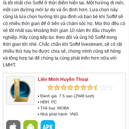
là tốt nhất cho SofM ở thời điểm hiện tại. Một hướng đi mới,
một con đường mới tự do và ổn định hơn. Lựa chọn này
cũng là lựa chọn hướng tới gia đình và bạn bè khi SofM sẽ
có nhiều thời gian để ở bên và chăm sóc họ. Mọi thứ đều có
vẻ tốt nhất sau khoảng thời gian 10 năm thi đấu chuyên
nghiệp. Hãy cùng tiếp tục theo dõi và ủng hộ SofM trong
thời gian tới nhé. Chắc chắn khi SofM livestream, sẽ có rất
nhiều thứ hay ho được chia sẻ, chúng mình cũng sẽ hóng
và tổng hợp lại để chúng ta cùng phát triển hơn nữa với
LMHT.
Liên Minh Huyền Thoại
▪ Đánh giá:
7.5
sao (
2948
lượt)
▪ HĐH:
PC
▪ Thể loại:
MOBA
▪ Nhà phát hành: VNG