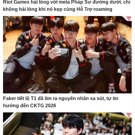
Riot Games hài lòng với meta Pháp Sư đường dưới, chỉ
không hài lòng khi nó kẹp cùng Hỗ Trợ roaming
Faker tiết lộ T1 đã tìm ra nguyên nhân sa sút, tự tin
hướng đến CKTG 2026