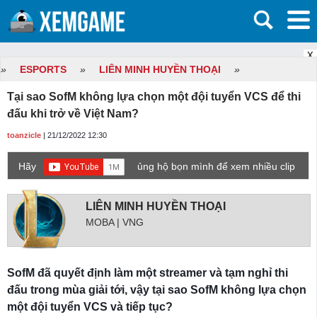
X
»
ESPORTS
»
LIÊN MINH HUYỀN THOẠI
»
Tại sao SofM không lựa chọn một đội tuyển VCS để thi
đấu khi trở về Việt Nam?
toanzicle
| 21/12/2022 12:30
Hãy
ủng hộ bọn mình để xem nhiều clip
game mới hơn nhé!
LIÊN MINH HUYỀN THOẠI
MOBA | VNG
SofM đã quyết định làm một streamer và tạm nghỉ thi
đấu trong mùa giải tới, vậy tại sao SofM không lựa chọn
một đội tuyển VCS và tiếp tục?