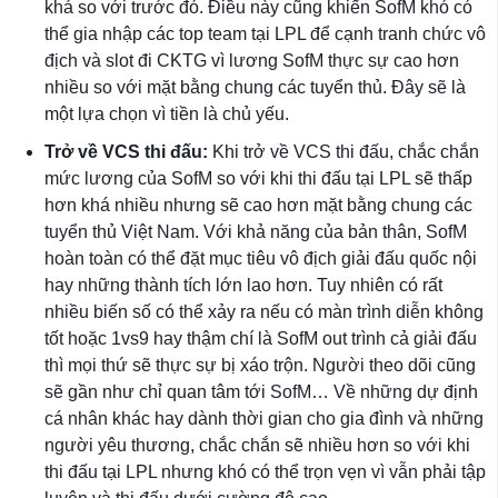
khá so với trước đó. Điều này cũng khiến SofM khó có
thể gia nhập các top team tại LPL để cạnh tranh chức vô
địch và slot đi CKTG vì lương SofM thực sự cao hơn
nhiều so với mặt bằng chung các tuyển thủ. Đây sẽ là
một lựa chọn vì tiền là chủ yếu.
Trở về VCS thi đấu:
Khi trở về VCS thi đấu, chắc chắn
mức lương của SofM so với khi thi đấu tại LPL sẽ thấp
hơn khá nhiều nhưng sẽ cao hơn mặt bằng chung các
tuyển thủ Việt Nam. Với khả năng của bản thân, SofM
hoàn toàn có thể đặt mục tiêu vô địch giải đấu quốc nội
hay những thành tích lớn lao hơn. Tuy nhiên có rất
nhiều biến số có thể xảy ra nếu có màn trình diễn không
tốt hoặc 1vs9 hay thậm chí là SofM out trình cả giải đấu
thì mọi thứ sẽ thực sự bị xáo trộn. Người theo dõi cũng
sẽ gần như chỉ quan tâm tới SofM… Về những dự định
cá nhân khác hay dành thời gian cho gia đình và những
người yêu thương, chắc chắn sẽ nhiều hơn so với khi
thi đấu tại LPL nhưng khó có thể trọn vẹn vì vẫn phải tập