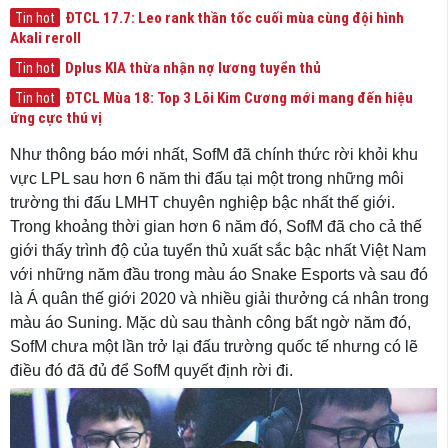
ĐTCL 17.7: Leo rank thần tốc cuối mùa cùng đội hình
Tin hot
Akali reroll
Dplus KIA thừa nhận nợ lương tuyển thủ
Tin hot
ĐTCL Mùa 18: Top 3 Lõi Kim Cương mới mang đến hiệu
Tin hot
ứng cực thú vị
Như thông báo mới nhất, SofM đã chính thức rời khỏi khu
vực LPL sau hơn 6 năm thi đấu tại một trong những môi
trường thi đấu LMHT chuyên nghiệp bậc nhất thế giới.
Trong khoảng thời gian hơn 6 năm đó, SofM đã cho cả thế
giới thấy trình độ của tuyển thủ xuất sắc bậc nhất Việt Nam
với những năm đầu trong màu áo Snake Esports và sau đó
là Á quân thế giới 2020 và nhiều giải thưởng cá nhân trong
màu áo Suning. Mặc dù sau thành công bất ngờ năm đó,
SofM chưa một lần trở lại đấu trường quốc tế nhưng có lẽ
điều đó đã đủ để SofM quyết định rời đi.