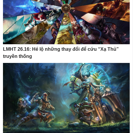
LMHT 26.16: Hé lộ những thay đổi để cứu “Xạ Thủ”
truyền thống