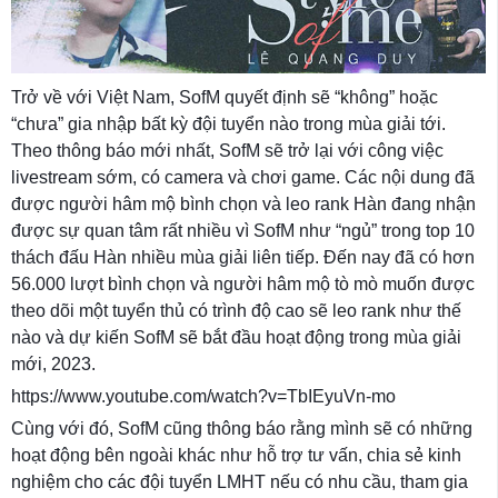
Trở về với Việt Nam, SofM quyết định sẽ “không” hoặc
“chưa” gia nhập bất kỳ đội tuyển nào trong mùa giải tới.
Theo thông báo mới nhất, SofM sẽ trở lại với công việc
livestream sớm, có camera và chơi game. Các nội dung đã
được người hâm mộ bình chọn và leo rank Hàn đang nhận
được sự quan tâm rất nhiều vì SofM như “ngủ” trong top 10
thách đấu Hàn nhiều mùa giải liên tiếp. Đến nay đã có hơn
56.000 lượt bình chọn và người hâm mộ tò mò muốn được
theo dõi một tuyển thủ có trình độ cao sẽ leo rank như thế
nào và dự kiến SofM sẽ bắt đầu hoạt động trong mùa giải
mới, 2023.
https://www.youtube.com/watch?v=TbIEyuVn-mo
Cùng với đó, SofM cũng thông báo rằng mình sẽ có những
hoạt động bên ngoài khác như hỗ trợ tư vấn, chia sẻ kinh
nghiệm cho các đội tuyển LMHT nếu có nhu cầu, tham gia