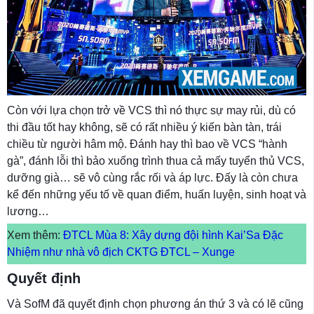
Còn với lựa chọn trở về VCS thì nó thực sự may rủi, dù có
thi đầu tốt hay không, sẽ có rất nhiều ý kiến bàn tàn, trái
chiều từ người hâm mộ. Đánh hay thì bao về VCS “hành
gà”, đánh lỗi thì bảo xuống trình thua cả mấy tuyển thủ VCS,
dưỡng già… sẽ vô cùng rắc rối và áp lực. Đấy là còn chưa
kể đến những yếu tố về quan điểm, huấn luyện, sinh hoạt và
lương…
Xem thêm:
ĐTCL Mùa 8: Xây dựng đội hình Kai’Sa Đặc
Nhiệm như nhà vô địch CKTG ĐTCL – Xunge
Quyết định
Và SofM đã quyết định chọn phương án thứ 3 và có lẽ cũng