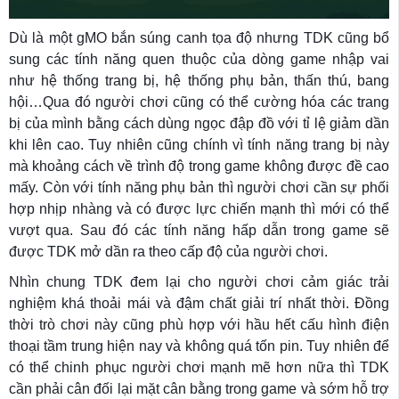
Dù là một gMO bắn súng canh tọa độ nhưng TDK cũng bổ
sung các tính năng quen thuộc của dòng game nhập vai
như hệ thống trang bị, hệ thống phụ bản, thấn thú, bang
hội…Qua đó người chơi cũng có thể cường hóa các trang
bị của mình bằng cách dùng ngọc đập đồ với tỉ lệ giảm dần
khi lên cao. Tuy nhiên cũng chính vì tính năng trang bị này
mà khoảng cách về trình độ trong game không được đề cao
mấy. Còn với tính năng phụ bản thì người chơi cần sự phối
hợp nhịp nhàng và có được lực chiến mạnh thì mới có thể
vượt qua. Sau đó các tính năng hấp dẫn trong game sẽ
được TDK mở dần ra theo cấp độ của người chơi.
Nhìn chung TDK đem lại cho người chơi cảm giác trải
nghiệm khá thoải mái và đậm chất giải trí nhất thời. Đồng
thời trò chơi này cũng phù hợp với hầu hết cấu hình điện
thoại tầm trung hiện nay và không quá tốn pin. Tuy nhiên để
có thể chinh phục người chơi mạnh mẽ hơn nữa thì TDK
cần phải cân đối lại mặt cân bằng trong game và sớm hỗ trợ