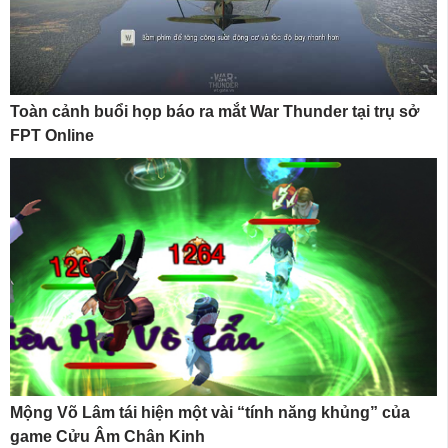
Toàn cảnh buổi họp báo ra mắt War Thunder tại trụ sở
FPT Online
Mộng Võ Lâm tái hiện một vài “tính năng khủng” của
game Cửu Âm Chân Kinh