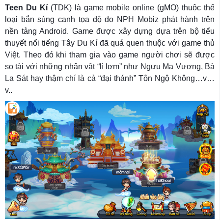
Teen Du Kí
(TDK) là game mobile online (gMO) thuộc thể
loại bắn súng canh tọa độ do NPH Mobiz phát hành trên
nền tảng Android. Game được xây dựng dựa trên bộ tiểu
thuyết nổi tiếng Tây Du Kí đã quá quen thuộc với game thủ
Việt. Theo đó khi tham gia vào game người chơi sẽ được
so tài với những nhân vật “lì lợm” như Ngưu Ma Vương, Bà
La Sát hay thậm chí là cả “đại thánh” Tôn Ngộ Không…v…
v..