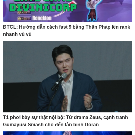
ĐTCL: Hướng dẫn cách fast 9 bằng Thần Pháp lên rank
nhanh vù vù
T1 phơi bày sự thật nội bộ: Từ drama Zeus, cạnh tranh
Gumayusi-Smash cho đến tân binh Doran