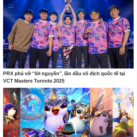
PRX phá vỡ “lời nguyền”, lần đầu vô địch quốc tế tại
VCT Masters Toronto 2025