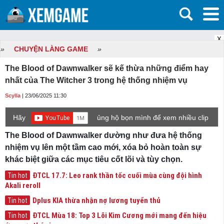
X
»
CHUYỆN LÀNG GAME
»
The Blood of Dawnwalker sẽ kế thừa những điểm hay
nhất của The Witcher 3 trong hệ thống nhiệm vụ
Scylla
| 23/06/2025 11:30
Hãy
ủng hộ bọn mình để xem nhiều clip
game mới hơn nhé!
The Blood of Dawnwalker dường như đưa hệ thống
nhiệm vụ lên một tầm cao mới, xóa bỏ hoàn toàn sự
khác biệt giữa các mục tiêu cốt lõi và tùy chọn.
ĐTCL 17.7: Leo rank thần tốc cuối mùa cùng đội hình
Tin hot
Akali reroll
Dplus KIA thừa nhận nợ lương tuyển thủ
Tin hot
ĐTCL Mùa 18: Top 3 Lõi Kim Cương mới mang đến hiệu
Tin hot