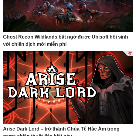
Ghost Recon Wildlands bất ngờ được Ubisoft hồi sinh
với chiến dịch mới miễn phí
Arise Dark Lord – trở thành Chúa Tể Hắc Ám trong