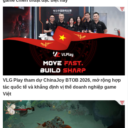
game chiến thuật đặc biệt này
VLG Play tham dự ChinaJoy BTOB 2026, mở rộng hợp
tác quốc tế và khẳng định vị thế doanh nghiệp game
Việt