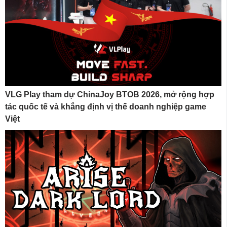
VLG Play tham dự ChinaJoy BTOB 2026, mở rộng hợp
tác quốc tế và khẳng định vị thế doanh nghiệp game
Việt