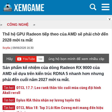
X
»
CÔNG NGHỆ
»
Thế hệ GPU Radeon tiếp theo của AMD sẽ phải chờ đến
2028 mới ra mắt
Scylla
| 09/06/2026 16:30
Hãy
ủng hộ bọn mình để xem nhiều clip
game mới hơn nhé!
Sản phẩm kế nhiệm của dòng Radeon RX 9000 của
AMD sẽ dựa trên kiến ​​trúc RDNA 5 nhanh hơn nhưng
phải đến cuối năm 2027 mới ra mắt.
ĐTCL 17.7: Leo rank thần tốc cuối mùa cùng đội hình
Tin hot
Akali reroll
Dplus KIA thừa nhận nợ lương tuyển thủ
Tin hot
ĐTCL Mùa 18: Top 3 Lõi Kim Cương mới mang đến hiệu
Tin hot