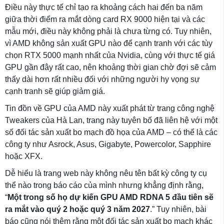
Điều này thực tế chỉ tạo ra khoảng cách hai đến ba năm
giữa thời điểm ra mắt dòng card RX 9000 hiện tại và các
mẫu mới, điều này không phải là chưa từng có. Tuy nhiên,
vì AMD không sản xuất GPU nào để cạnh tranh với các tùy
chọn RTX 5000 mạnh nhất của Nvidia, cùng với thực tế giá
GPU gần đây rất cao, nên khoảng thời gian chờ đợi sẽ cảm
thấy dài hơn rất nhiều đối với những người hy vọng sự
cạnh tranh sẽ giúp giảm giá.
Tin đồn về GPU của AMD này xuất phát từ trang công nghệ
Tweakers của Hà Lan, trang này tuyên bố đã liên hệ với một
số đối tác sản xuất bo mạch đồ họa của AMD – có thể là các
công ty như Asrock, Asus, Gigabyte, Powercolor, Sapphire
hoặc XFX.
Dễ hiểu là trang web này không nêu tên bất kỳ công ty cụ
thể nào trong báo cáo của mình nhưng khẳng định rằng,
“
Một trong số họ dự kiến ​​GPU AMD RDNA 5 đầu tiên sẽ
ra mắt vào quý 2 hoặc quý 3 năm 2027
.” Tuy nhiên, bài
báo cũng nói thêm rằng một đối tác sản xuất bo mạch khác