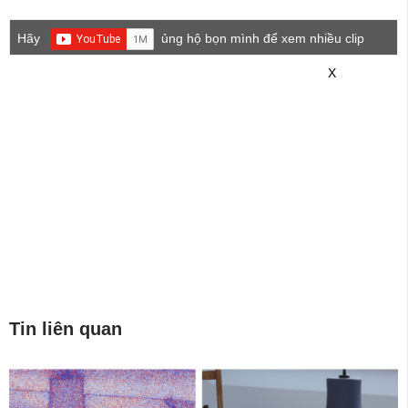
Hãy
ủng hộ bọn mình để xem nhiều clip
game mới hơn nhé!
X
Tin liên quan