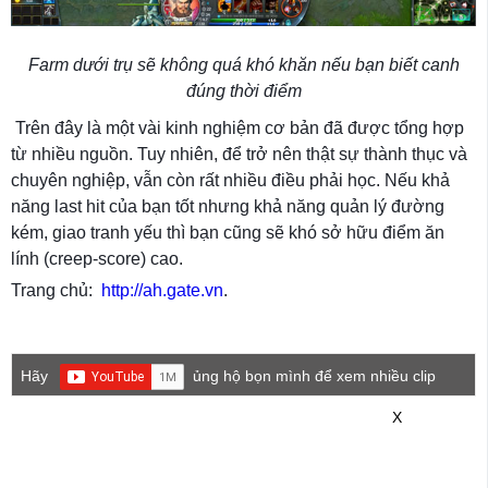
Farm dưới trụ sẽ không quá khó khăn nếu bạn biết canh
đúng thời điểm
Trên đây là một vài kinh nghiệm cơ bản đã được tổng hợp
từ nhiều nguồn. Tuy nhiên, để trở nên thật sự thành thục và
chuyên nghiệp, vẫn còn rất nhiều điều phải học. Nếu khả
năng last hit của bạn tốt nhưng khả năng quản lý đường
kém, giao tranh yếu thì bạn cũng sẽ khó sở hữu điểm ăn
lính (creep-score) cao.
Trang chủ:
http://ah.gate.vn
.
Hãy
ủng hộ bọn mình để xem nhiều clip
game mới hơn nhé!
X