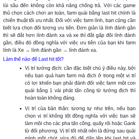
lùi sâu đến không còn khả năng chống trả. Với các game
thủ chọn cách chơi an toàn, farm quái bằng last hit chính là
chiến thuật tối ưu nhất. Đối với việc farm lính, bạn cũng cần
biết lựa chọn đối tượng ưu tiên. Đơn giản là lính đánh gần
thì sẽ đắt hơn lính đánh xa và xe thì đắt gấp đôi lính đánh
gần, điều đó đồng nghĩa với việc ưu tiên của bạn khi farm
lính là Xe → lính đánh gần → lính đánh xa.
Làm thế nào để Last hit tốt?
Vị trí tướng địch: cần đặc biệt chú ý điều này, bởi
nếu bạn quá ham farm mà địch ở trong một vị trí
có lợi khiến bạn phải đánh đổi việc farm một con
quái bằng 1 vài phát tấn công từ tướng địch thì
hoàn toàn không đáng.
Vị trí của bản thân: tương tự như trên, nếu bạn
chọn vị trí không tốt đồng nghĩa với việc bạn sẽ
làm mồi cho các pha tấn công, quấy rối hoặc Gank
từ đối phương. Vị trí tốt nhất nên là đứng sau quái
mình một chút, vừa đủ để dấn lên khi last hit và