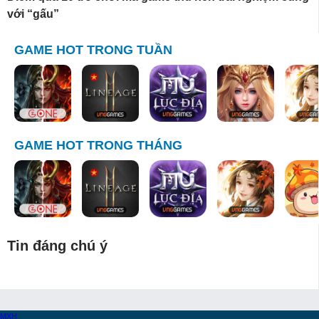
với “gấu”
GAME HOT TRONG TUẦN
GAME HOT TRONG THÁNG
Tin đáng chú ý
MXH