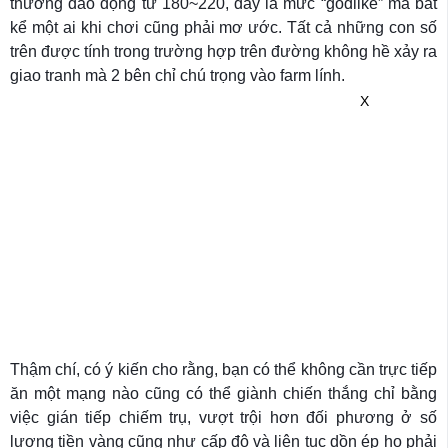
thường dao động từ 180~220, đây là mức “godlike” mà bất
kể một ai khi chơi cũng phải mơ ước. Tất cả những con số
trên được tính trong trường hợp trên đường không hề xảy ra
giao tranh mà 2 bên chỉ chú trọng vào farm lính.
X
Thậm chí, có ý kiến cho rằng, bạn có thể không cần trực tiếp
ăn một mạng nào cũng có thể giành chiến thắng chỉ bằng
việc gián tiếp chiếm trụ, vượt trội hơn đối phương ở số
lượng tiền vàng cũng như cấp độ và liên tục dồn ép họ phải