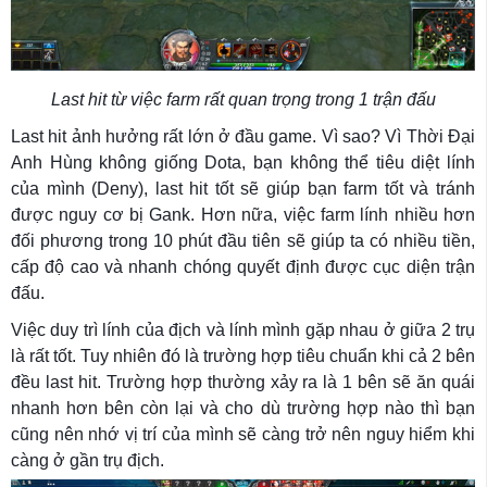
Last hit từ việc farm rất quan trọng trong 1 trận đấu
Last hit ảnh hưởng rất lớn ở đầu game. Vì sao? Vì Thời Đại
Anh Hùng không giống Dota, bạn không thể tiêu diệt lính
của mình (Deny), last hit tốt sẽ giúp bạn farm tốt và tránh
được nguy cơ bị Gank. Hơn nữa, việc farm lính nhiều hơn
đối phương trong 10 phút đầu tiên sẽ giúp ta có nhiều tiền,
cấp độ cao và nhanh chóng quyết định được cục diện trận
đấu.
Việc duy trì lính của địch và lính mình gặp nhau ở giữa 2 trụ
là rất tốt. Tuy nhiên đó là trường hợp tiêu chuẩn khi cả 2 bên
đều last hit. Trường hợp thường xảy ra là 1 bên sẽ ăn quái
nhanh hơn bên còn lại và cho dù trường hợp nào thì bạn
cũng nên nhớ vị trí của mình sẽ càng trở nên nguy hiểm khi
càng ở gần trụ địch.