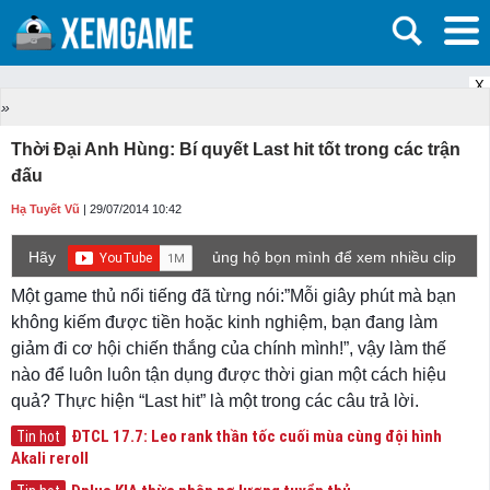
X
»
Thời Đại Anh Hùng: Bí quyết Last hit tốt trong các trận
đấu
Hạ Tuyết Vũ
| 29/07/2014 10:42
Hãy
ủng hộ bọn mình để xem nhiều clip
game mới hơn nhé!
Một game thủ nổi tiếng đã từng nói:”Mỗi giây phút mà bạn
không kiếm được tiền hoặc kinh nghiệm, bạn đang làm
giảm đi cơ hội chiến thắng của chính mình!”, vậy làm thế
nào để luôn luôn tận dụng được thời gian một cách hiệu
quả? Thực hiện “Last hit” là một trong các câu trả lời.
ĐTCL 17.7: Leo rank thần tốc cuối mùa cùng đội hình
Tin hot
Akali reroll