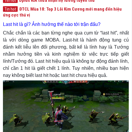
Dplus KIA thừa nhận nợ lương tuyển thủ
Tin hot
ĐTCL Mùa 18: Top 3 Lõi Kim Cương mới mang đến hiệu
Tin hot
ứng cực thú vị
Last hit là gì? Ảnh hưởng thế nào tới trận đấu?
Chắc chắn là các bạn từng nghe qua cụm từ “last hit”, nhất
là với dòng game MOBA. Last-hit là hành động tung cú
đánh kết liễu lên đối phương, bất kể là lính hay là Tướng
nhằm hưởng tiền và kinh nghiệm từ việc trực tiếp giết
lính/Tướng đó. Last hit hiệu quả là không tự động đánh lính,
chỉ cần 1 hit là giết chết 1 lính. Tuy nhiên, nhiều bạn hiện
nay không biết last hit hoặc last hit chưa hiệu quả.