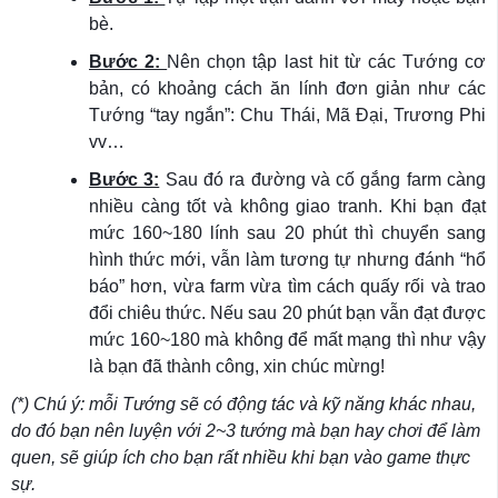
bè.
Bước 2:
Nên chọn tập last hit từ các Tướng cơ
bản, có khoảng cách ăn lính đơn giản như các
Tướng “tay ngắn”: Chu Thái, Mã Đại, Trương Phi
vv…
Bước 3:
Sau đó ra đường và cố gắng farm càng
nhiều càng tốt và không giao tranh. Khi bạn đạt
mức 160~180 lính sau 20 phút thì chuyển sang
hình thức mới, vẫn làm tương tự nhưng đánh “hổ
báo” hơn, vừa farm vừa tìm cách quấy rối và trao
đổi chiêu thức. Nếu sau 20 phút bạn vẫn đạt được
mức 160~180 mà không để mất mạng thì như vậy
là bạn đã thành công, xin chúc mừng!
(*) Chú ý: mỗi Tướng sẽ có động tác và kỹ năng khác nhau,
do đó bạn nên luyện với 2~3 tướng mà bạn hay chơi để làm
quen, sẽ giúp ích cho bạn rất nhiều khi bạn vào game thực
sự.