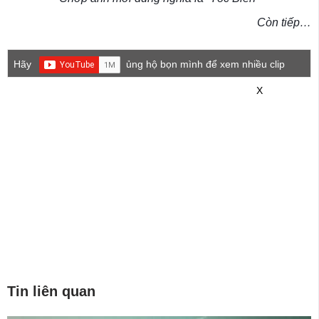
Còn tiếp…
Hãy
ủng hộ bọn mình để xem nhiều clip
game mới hơn nhé!
X
Tin liên quan