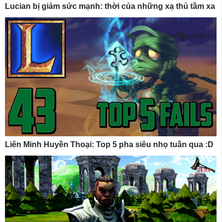
Lucian bị giảm sức mạnh: thời của những xạ thủ tầm xa
Liên Minh Huyền Thoại: Top 5 pha siêu nhọ tuần qua :D