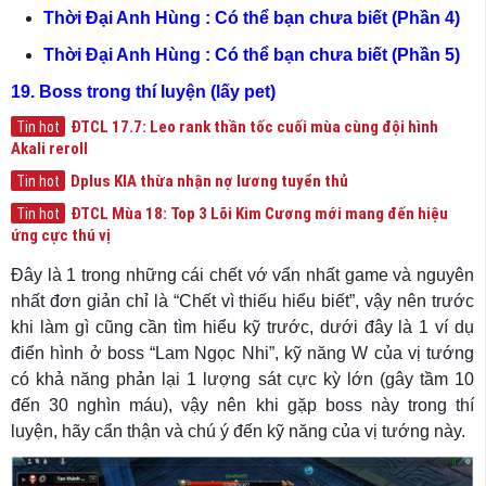
Thời Đại Anh Hùng : Có thể bạn chưa biết (Phần 4)
Thời Đại Anh Hùng : Có thể bạn chưa biết (Phần 5)
19. Boss trong thí luyện (lấy pet)
ĐTCL 17.7: Leo rank thần tốc cuối mùa cùng đội hình
Tin hot
Akali reroll
Dplus KIA thừa nhận nợ lương tuyển thủ
Tin hot
ĐTCL Mùa 18: Top 3 Lõi Kim Cương mới mang đến hiệu
Tin hot
ứng cực thú vị
Đây là 1 trong những cái chết vớ vẩn nhất game và nguyên
nhất đơn giản chỉ là “Chết vì thiếu hiểu biết”, vậy nên trước
khi làm gì cũng cần tìm hiểu kỹ trước, dưới đây là 1 ví dụ
điển hình ở boss “Lam Ngọc Nhi”, kỹ năng W của vị tướng
có khả năng phản lại 1 lượng sát cực kỳ lớn (gây tầm 10
đến 30 nghìn máu), vậy nên khi gặp boss này trong thí
luyện, hãy cẩn thận và chú ý đến kỹ năng của vị tướng này.