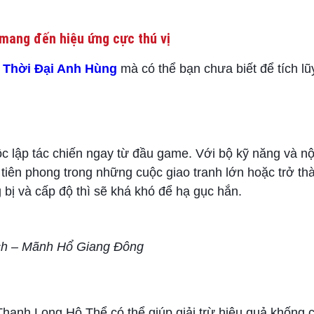
mang đến hiệu ứng cực thú vị
g
Thời Đại Anh Hùng
mà có thể bạn chưa biết để tích lũ
lập tác chiến ngay từ đầu game. Với bộ kỹ năng và nội
tiên phong trong những cuộc giao tranh lớn hoặc trở thà
bị và cấp độ thì sẽ khá khó để hạ gục hắn.
h – Mãnh Hổ Giang Đông
hanh Long Hộ Thể có thể giúp giải trừ hiệu quả khống c