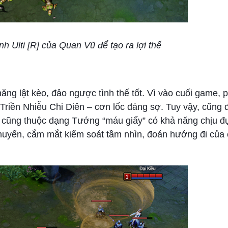
h Ulti [R] của Quan Vũ để tạo ra lợi thế
ng lật kèo, đảo ngược tình thế tốt. Vì vào cuối game, p
 Triền Nhiễu Chi Diên – cơn lốc đáng sợ. Tuy vậy, cũng 
n cũng thuộc dạng Tướng “máu giấy” có khả năng chịu 
chuyển, cắm mắt kiểm soát tầm nhìn, đoán hướng đi của 