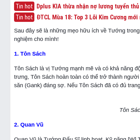
Tin hot
Dplus KIA thừa nhận nợ lương tuyển thủ
Tin hot
ĐTCL Mùa 18: Top 3 Lõi Kim Cương mới 
Sau đây sẽ là những mẹo hữu ích về Tướng tron
nghiệm cho mình!
1. Tôn Sách
Tôn Sách là vị Tướng mạnh mẽ và có khả năng độc 
trưng, Tôn Sách hoàn toàn có thể trở thành người 
săn (Gank) đáng sợ. Nếu Tôn Sách đã có đủ trang 
Tôn Sác
2. Quan Vũ
Quan Vũ là Tướng Đấu Sĩ linh hoạt. Kỹ năng [W] T