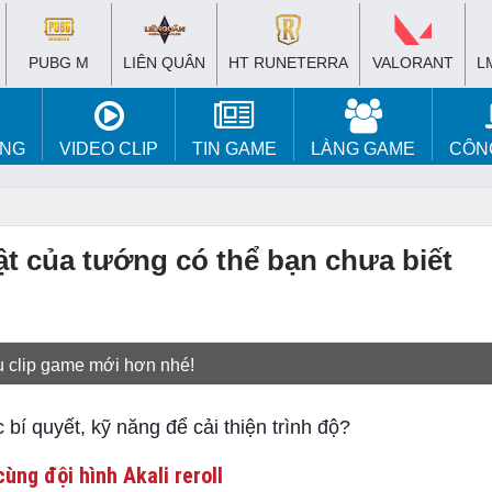
PUBG M
LIÊN QUÂN
HT RUNETERRA
VALORANT
L
ÚNG
VIDEO CLIP
TIN GAME
LÀNG GAME
CÔN
t của tướng có thể bạn chưa biết
u clip game mới hơn nhé!
 quyết, kỹ năng để cải thiện trình độ?
ùng đội hình Akali reroll