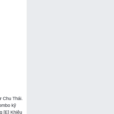
ư Chu Thái.
Combo kỹ
g [E] Khiêu