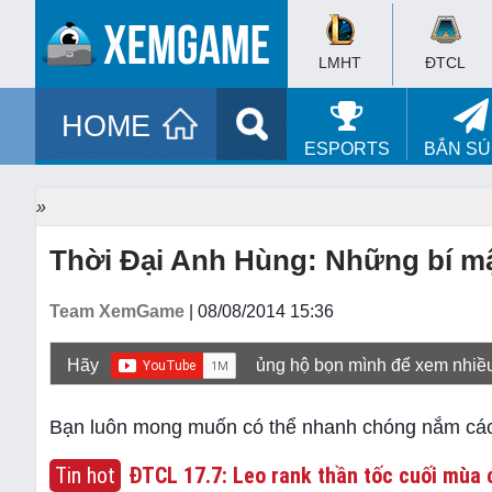
LMHT
ĐTCL
HOME
ESPORTS
BẮN S
»
Thời Đại Anh Hùng: Những bí mậ
Team XemGame
| 08/08/2014 15:36
Hãy
ủng hộ bọn mình để xem nhiề
Bạn luôn mong muốn có thể nhanh chóng nắm các bí
Tin hot
ĐTCL 17.7: Leo rank thần tốc cuối mùa c