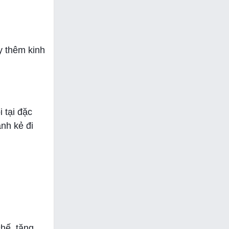
y thêm kinh
 tại đặc
nh kẻ đi
hế, tăng