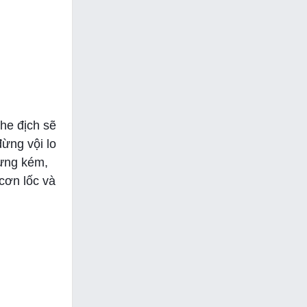
he địch sẽ
đừng vội lo
đựng kém,
cơn lốc và