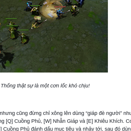
hống thật sự là một cơn lốc khó chịu!
nhưng cũng đừng chỉ xông lên dùng “giáp đè người” nh
ng [Q] Cuồng Phủ, [W] Nhẫn Giáp và [E] Khiêu Khích. 
Q] Cuồng Phủ đánh dấu mục tiêu và nhảy tới, sau đó dùn