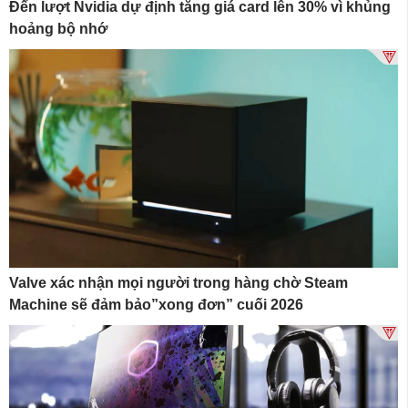
Đến lượt Nvidia dự định tăng giá card lên 30% vì khủng
hoảng bộ nhớ
Valve xác nhận mọi người trong hàng chờ Steam
Machine sẽ đảm bảo”xong đơn” cuối 2026