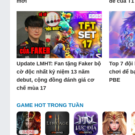
mới
đề của T1
Update LMHT: Fan tặng Faker bộ
Top 7 đội
cờ độc nhất kỷ niệm 13 năm
chơi để b
debut, cộng đồng đánh giá cơ
PBE
chế mùa 17
GAME HOT TRONG TUẦN