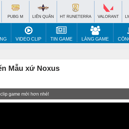
PUBG M
LIÊN QUÂN
HT RUNETERRA
VALORANT
L
ÚNG
VIDEO CLIP
TIN GAME
LÀNG GAME
CÔN
ến Mẫu xứ Noxus
 clip game mới hơn nhé!