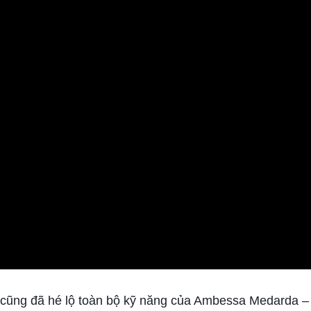
s cũng đã hé lộ toàn bộ kỹ năng của Ambessa Medarda –