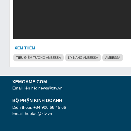
XEM THÊM
TIÊU ĐIỂM TƯỚNG AMBESSA
KỸ NĂNG AMBESSA
AMBESSA
XEMGAME.COM
Email liên hệ:
news@xtv.vn
BỘ PHẬN KINH DOANH
Điện thoại: +84 906 68 45 66
Email:
hoptac@xtv.vn