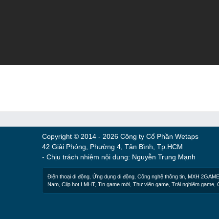
Copyright © 2014 - 2026 Công ty Cổ Phần Wetaps
42 Giải Phóng, Phường 4, Tân Bình, Tp.HCM
- Chịu trách nhiệm nội dung: Nguyễn Trung Mạnh
Điện thoại di động
,
Ứng dụng di động
,
Công nghệ thông tin
,
MXH 2GAM
Nam
,
Clip hot LMHT
,
Tin game mới
,
Thư viện game
,
Trải nghiệm game
,