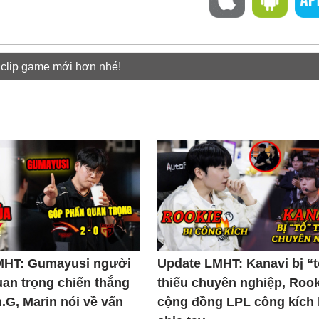
 clip game mới hơn nhé!
MHT: Gumayusi người
Update LMHT: Kanavi bị “
uan trọng chiến thắng
thiếu chuyên nghiệp, Rook
.G, Marin nói về vấn
cộng đồng LPL công kích