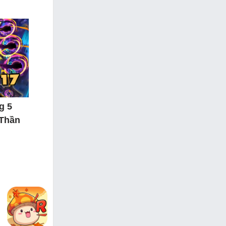
g 5
 Thần