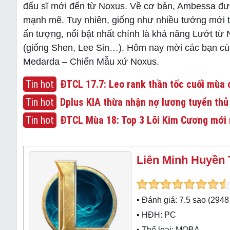
đấu sĩ mới đến từ Noxus. Về cơ bản, Ambessa đượ
mạnh mẽ. Tuy nhiên, giống như nhiều tướng mới tr
ấn tượng, nổi bật nhất chính là khả năng Lướt từ 
(giống Shen, Lee Sin…). Hôm nay mời các bạn c
Medarda – Chiến Mẫu xứ Noxus.
Tin hot
ĐTCL 17.7: Leo rank thần tốc cuối mùa c
Tin hot
Dplus KIA thừa nhận nợ lương tuyển thủ
Tin hot
ĐTCL Mùa 18: Top 3 Lõi Kim Cương mới 
Liên Minh Huyền 
▪ Đánh giá:
7.5
sao (
2948
▪ HĐH:
PC
▪ Thể loại:
MOBA