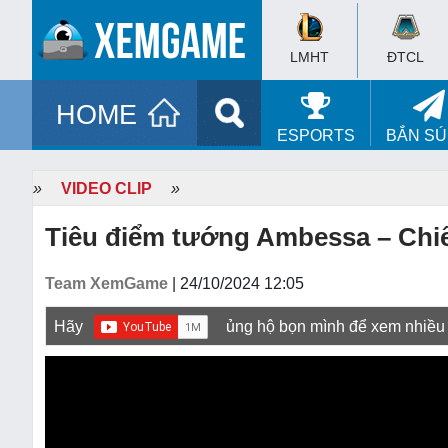
LMHT
ĐTCL
HOME
ESPORTS
BẮN S
»
VIDEO CLIP
»
Tiêu điểm tướng Ambessa – Chi
Team XemGame
| 24/10/2024 12:05
Hãy
ủng hộ bọn mình để xem nhiều