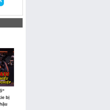
tố”
ie bị
 hậu