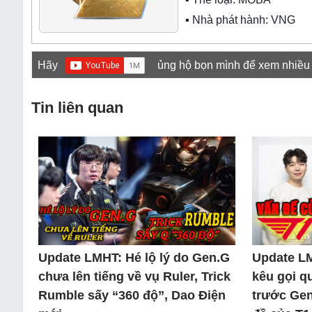
▪ Nhà phát hành: VNG
Hãy
ủng hộ bọn mình để xem nhiều
Tin liên quan
Update LMHT: Hé lộ lý do Gen.G
Update L
chưa lên tiếng về vụ Ruler, Trick
kêu gọi q
Rumble sấy “360 độ”, Dao Điện
trước Gen