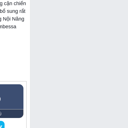
g cận chiến
bổ sung rất
ng Nội Năng
Ambessa
5
Ủ