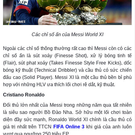
Các chỉ số ẩn của Messi World XI
Ngoài các chỉ số thông thường rất cao thì Messi còn có các
chỉ số ẩn là sút xoáy (Finesse Shot), xử lý bóng tinh tế
(Flair), sút phạt xoáy (Takes Finesse Style Free Kicks), dốc
bóng kỹ thuật (Technical Dribbler) và cầu thủ có sức chiến
đấu cao (Solid Player). Messi XI là một cầu thủ bền bỉ phù
hợp với những HLV ưa thích lối chơi rê dắt, kỹ thuật.
Cristiano Ronaldo
Đối thủ lớn nhất của Messi trong những năm qua tất nhiên
là siêu sao người Bồ Đào Nha. Sở hữu một lối chơi toàn
diện đầy sức mạnh, Ronaldo World XI chính là cầu thủ có
giá trị nhất trên TTCN
FIFA Online 3
khi giá của anh luôn
vượt qua ngưỡng 250 triệu EP.