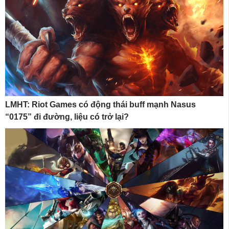
LMHT: Riot Games có động thái buff mạnh Nasus
“0175” đi đường, liệu có trở lại?