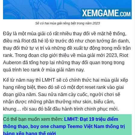
Sẽ có hai mùa giải riêng biệt trong năm 2023
Đây là một mùa giải có rất nhiều thay đổi về mặt hệ thống,
điều mà Riot đã hé lộ từ trước đó như chọn tướng ẩn danh,
thay đổi thứ tự vị trí và những đề xuất tự động trong mỗi trận
rank. Trong đoạn clip giới thiệu về mùa giải mới 2023, Riot
Auberon đã tổng hợp lại những thay đổi quan trọng trong
quá trình leo rank ở mùa giải năm nay.
Kể từ năm nay thì LMHT sẽ có chính thức hai mùa giải xếp
hạng riêng biệt, theo đó sẽ có một đợt reset rank vào giai
đoạn giữa năm. Sau nửa năm cày cuốc, người chơi sẽ
nhận được những phần thưởng như skin, biểu cảm,
khung… rồi sau đó bắt đầu hành trình chinh phục mới.
Có thể bạn muốn xem thêm:
LMHT: Đạt 19 triệu điểm
thông thạo, boy one champ Teemo Việt Nam thống trị
bảng xếp hạng thế giới