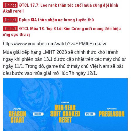
ĐTCL 17.7: Leo rank thần tốc cuối mùa cùng đội hình
Tin hot
Akali reroll
Dplus KIA thừa nhận nợ lương tuyển thủ
Tin hot
ĐTCL Mùa 18: Top 3 Lõi Kim Cương mới mang đến hiệu
Tin hot
ứng cực thú vị
https://www.youtube.com/watch?v=SPMfbEcdaJw
Mùa giải xếp hạng LMHT 2023 sẽ chính thức khởi tranh
ngay khi phiên bản 13.1 được cập nhật trên các máy chủ từ
ngày 11/1. Trong đó, game thủ ở máy chủ Việt Nam sẽ bắt
đầu bước vào mùa giải mới lúc 7h ngày 12/1.