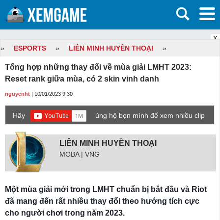
X
»
ESPORTS
»
LIÊN MINH HUYỀN THOẠI
»
Tổng hợp những thay đổi về mùa giải LMHT 2023:
Reset rank giữa mùa, có 2 skin vinh danh
nguyenht
| 10/01/2023 9:30
Hãy
ủng hộ bọn mình để xem nhiều clip
game mới hơn nhé!
LIÊN MINH HUYỀN THOẠI
MOBA | VNG
Một mùa giải mới trong LMHT chuẩn bị bắt đầu và Riot
đã mang đến rất nhiều thay đổi theo hướng tích cực
cho người chơi trong năm 2023.