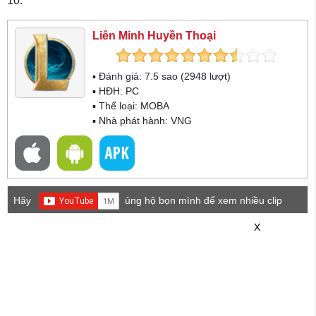
10.
Liên Minh Huyền Thoại
▪ Đánh giá:
7.5
sao (
2948
lượt)
▪ HĐH:
PC
▪ Thể loại:
MOBA
▪ Nhà phát hành: VNG
Hãy
ủng hộ bọn mình để xem nhiều clip
game mới hơn nhé!
X