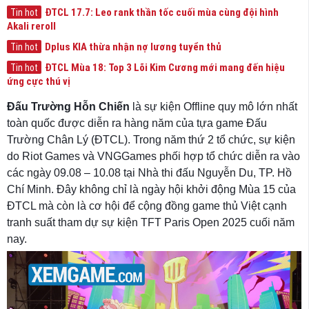
ĐTCL 17.7: Leo rank thần tốc cuối mùa cùng đội hình
Tin hot
Akali reroll
Dplus KIA thừa nhận nợ lương tuyển thủ
Tin hot
ĐTCL Mùa 18: Top 3 Lõi Kim Cương mới mang đến hiệu
Tin hot
ứng cực thú vị
Đấu Trường Hỗn Chiến
là sự kiện Offline quy mô lớn nhất
toàn quốc được diễn ra hàng năm của tựa game Đấu
Trường Chân Lý (ĐTCL). Trong năm thứ 2 tổ chức, sự kiện
do Riot Games và VNGGames phối hợp tổ chức diễn ra vào
các ngày 09.08 – 10.08 tại Nhà thi đấu Nguyễn Du, TP. Hồ
Chí Minh. Đây không chỉ là ngày hội khởi động Mùa 15 của
ĐTCL mà còn là cơ hội để cộng đồng game thủ Việt cạnh
tranh suất tham dự sự kiện TFT Paris Open 2025 cuối năm
nay.