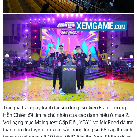
Trải qua hai ngày tranh tài sôi động, sự kiện Đấu Trường
Hỗn Chiến đã tìm ra chủ nhân của các danh hiệu ở mùa 2.
Với hạng mục Mainquest Cặp Đôi, YBY1 và MidFeed đã trở
thành bộ đôi tuyển thủ xuất sắc trong tổng số 68 cặp thí sinh