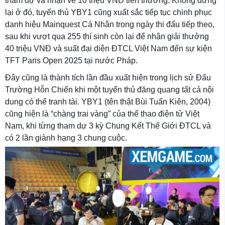
tham dự và nhận về 10 triệu VNĐ tiền thưởng. Không dừng
lại ở đó, tuyển thủ YBY1 cũng xuất sắc tiếp tục chinh phục
danh hiệu Mainquest Cá Nhân trong ngày thi đấu tiếp theo,
sau khi vượt qua 255 thí sinh còn lại để nhận giải thưởng
40 triệu VNĐ và suất đại diện ĐTCL Việt Nam đến sự kiện
TFT Paris Open 2025 tại nước Pháp.
Đây cũng là thành tích lần đầu xuất hiện trong lịch sử Đấu
Trường Hỗn Chiến khi một tuyển thủ đăng quang tất cả nội
dung có thể tranh tài. YBY1 (tên thật Bùi Tuấn Kiên, 2004)
cũng hiện là “chàng trai vàng” của thể thao điện tử Việt
Nam, khi từng tham dự 3 kỳ Chung Kết Thế Giới ĐTCL và
có 2 lần giành hạng 3 chung cuộc.