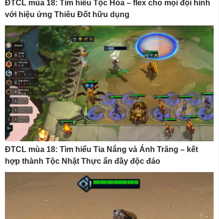
ĐTCL mùa 18: Tìm hiểu Tộc Hỏa – flex cho mọi đội hình
với hiệu ứng Thiêu Đốt hữu dụng
ĐTCL mùa 18: Tìm hiểu Tia Nắng và Ánh Trăng – kết
hợp thành Tộc Nhật Thực ẩn đầy độc đáo