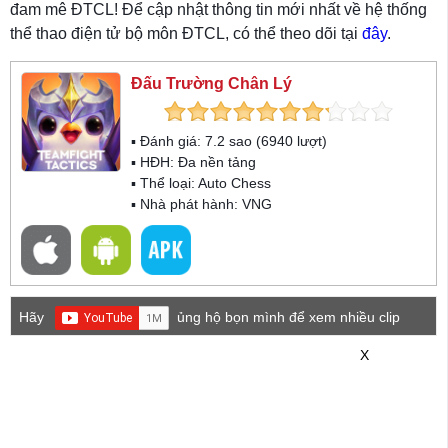
đam mê ĐTCL! Để cập nhật thông tin mới nhất về hệ thống
thể thao điện tử bộ môn ĐTCL, có thể theo dõi tại
đây
.
Đấu Trường Chân Lý
▪ Đánh giá:
7.2
sao (
6940
lượt)
▪ HĐH:
Đa nền tảng
▪ Thể loại:
Auto Chess
▪ Nhà phát hành: VNG
Hãy
ủng hộ bọn mình để xem nhiều clip
game mới hơn nhé!
X