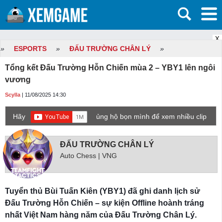
X
»
ESPORTS
»
ĐẤU TRƯỜNG CHÂN LÝ
»
Tổng kết Đấu Trường Hỗn Chiến mùa 2 – YBY1 lên ngôi
vương
Scylla
| 11/08/2025 14:30
Hãy
ủng hộ bọn mình để xem nhiều clip
game mới hơn nhé!
ĐẤU TRƯỜNG CHÂN LÝ
Auto Chess | VNG
Tuyển thủ Bùi Tuấn Kiên (YBY1) đã ghi danh lịch sử
Đấu Trường Hỗn Chiến – sự kiện Offline hoành tráng
nhất Việt Nam hàng năm của Đấu Trường Chân Lý.