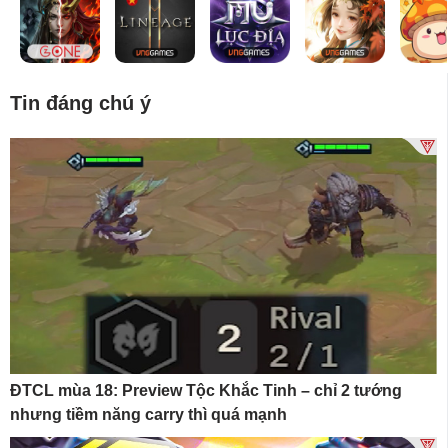
Tin đáng chú ý
ĐTCL mùa 18: Preview Tộc Khắc Tinh – chỉ 2 tướng
nhưng tiềm năng carry thì quá mạnh